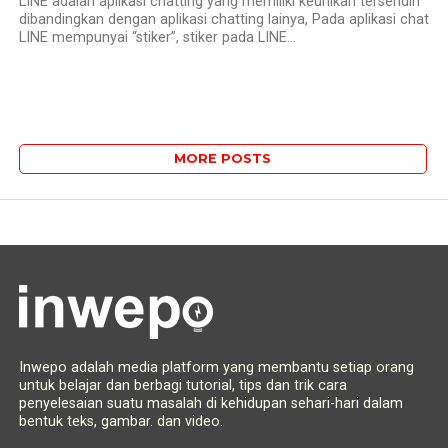
LINE adalah aplikasi chatting yang memiliki keunikan tersendiri
dibandingkan dengan aplikasi chatting lainya, Pada aplikasi chat
LINE mempunyai “stiker”, stiker pada LINE...
MORE POSTS
Inwepo adalah media platform yang membantu setiap orang
untuk belajar dan berbagi tutorial, tips dan trik cara
penyelesaian suatu masalah di kehidupan sehari-hari dalam
bentuk teks, gambar. dan video.