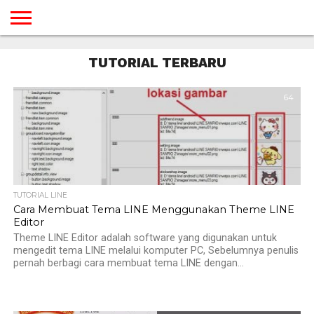
BERANDA
TUTORIAL
TUTORIAL
TUTORIAL
TUTORIAL
TUTORIAL
TUTORIAL
TUTORIAL
TUTORIAL
TUTORIAL
TUTORIAL
TUTORIAL
TUTORIAL
TUTORIAL
TUTORIAL
TUTORIAL
TUTORIAL TERBARU
GAMES
DESAIN
ANDROID
IOS
YOUTUBE
INTERNET
WINDOWS
LINUX
MACINTOSH
MESSENGER
BLOGSPOT
WORDPRESS
PEMROGRAMAN
SEO
WEB
SERVER
64
TUTORIAL LINE
Cara Membuat Tema LINE Menggunakan Theme LINE
Editor
Theme LINE Editor adalah software yang digunakan untuk
mengedit tema LINE melalui komputer PC, Sebelumnya penulis
pernah berbagi cara membuat tema LINE dengan...