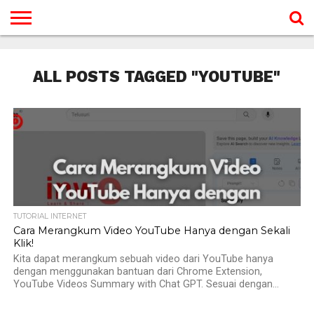
BERANDA
TUTORIAL
TUTORIAL
TUTORIAL
TUTORIAL
TUTORIAL
TUTORIAL
TUTORIAL
TUTORIAL
TUTORIAL
TUTORIAL
TUTORIAL
TUTORIAL
TUTORIAL
TUTORIAL
TUTORIAL
GAMES
DESAIN
ANDROID
IOS
YOUTUBE
INTERNET
WINDOWS
LINUX
MACINTOSH
MESSENGER
BLOGSPOT
WORDPRESS
PEMROGRAMAN
SEO
WEB
ALL POSTS TAGGED "YOUTUBE"
SERVER
TUTORIAL INTERNET
Cara Merangkum Video YouTube Hanya dengan Sekali
Klik!
Kita dapat merangkum sebuah video dari YouTube hanya
dengan menggunakan bantuan dari Chrome Extension,
YouTube Videos Summary with Chat GPT. Sesuai dengan...