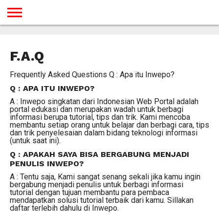
BERANDA
TUTORIAL
TUTORIAL
TUTORIAL
TUTORIAL
TUTORIAL
TUTORIAL
TUTORIAL
TUTORIAL
TUTORIAL
TUTORIAL
TUTORIAL
TUTORIAL
TUTORIAL
TUTORIAL
TUTORIAL
GAMES
DESAIN
ANDROID
IOS
YOUTUBE
INTERNET
WINDOWS
LINUX
MACINTOSH
MESSENGER
BLOGSPOT
WORDPRESS
PEMROGRAMAN
SEO
WEB
F.A.Q
SERVER
Frequently Asked Questions Q : Apa itu Inwepo?
Q : APA ITU INWEPO?
A : Inwepo singkatan dari Indonesian Web Portal adalah
portal edukasi dan merupakan wadah untuk berbagi
informasi berupa tutorial, tips dan trik. Kami mencoba
membantu setiap orang untuk belajar dan berbagi cara, tips
dan trik penyelesaian dalam bidang teknologi informasi
(untuk saat ini).
Q : APAKAH SAYA BISA BERGABUNG MENJADI
PENULIS INWEPO?
A : Tentu saja, Kami sangat senang sekali jika kamu ingin
bergabung menjadi penulis untuk berbagi informasi
tutorial dengan tujuan membantu para pembaca
mendapatkan solusi tutorial terbaik dari kamu. Sillakan
daftar terlebih dahulu di Inwepo.