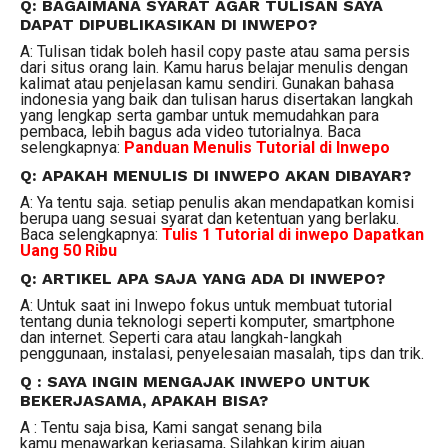
Q: BAGAIMANA SYARAT AGAR TULISAN SAYA
DAPAT DIPUBLIKASIKAN DI INWEPO?
A: Tulisan tidak boleh hasil copy paste atau sama persis
dari situs orang lain. Kamu harus belajar menulis dengan
kalimat atau penjelasan kamu sendiri. Gunakan bahasa
indonesia yang baik dan tulisan harus disertakan langkah
yang lengkap serta gambar untuk memudahkan para
pembaca, lebih bagus ada video tutorialnya. Baca
selengkapnya:
Panduan Menulis Tutorial di Inwepo
Q: APAKAH MENULIS DI INWEPO AKAN DIBAYAR?
A: Ya tentu saja. setiap penulis akan mendapatkan komisi
berupa uang sesuai syarat dan ketentuan yang berlaku.
Baca selengkapnya:
Tulis 1 Tutorial di inwepo Dapatkan
Uang 50 Ribu
Q: ARTIKEL APA SAJA YANG ADA DI INWEPO?
A: Untuk saat ini Inwepo fokus untuk membuat tutorial
tentang dunia teknologi seperti komputer, smartphone
dan internet. Seperti cara atau langkah-langkah
penggunaan, instalasi, penyelesaian masalah, tips dan trik.
Q : SAYA INGIN MENGAJAK INWEPO UNTUK
BEKERJASAMA, APAKAH BISA?
A : Tentu saja bisa, Kami sangat senang bila
kamu menawarkan kerjasama, Silahkan kirim ajuan