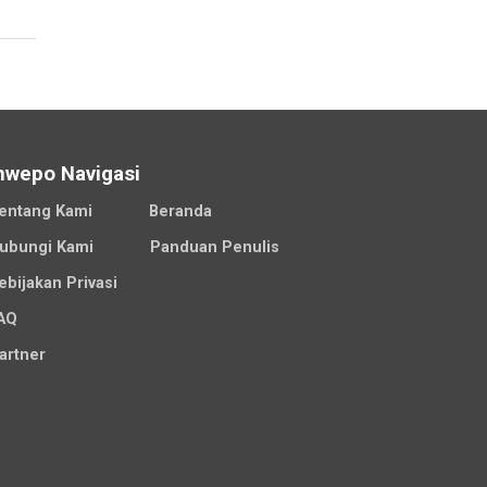
nwepo Navigasi
entang Kami
Beranda
ubungi Kami
Panduan Penulis
ebijakan Privasi
AQ
artner