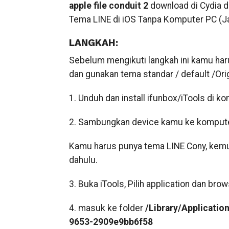
apple file conduit 2
download di Cydia d
Tema LINE di iOS Tanpa Komputer PC (Ja
LANGKAH:
Sebelum mengikuti langkah ini kamu har
dan gunakan tema standar / default /Orig
1. Unduh dan install ifunbox/iTools di k
2. Sambungkan device kamu ke komputer 
Kamu harus punya tema LINE Cony, kemud
dahulu.
3. Buka iTools, Pilih application dan brow
4. masuk ke folder
/Library/Applicati
9653-2909e9bb6f58