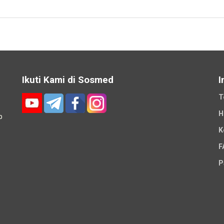
Ikuti Kami di Sosmed
I
T
H
p
K
-
F
P