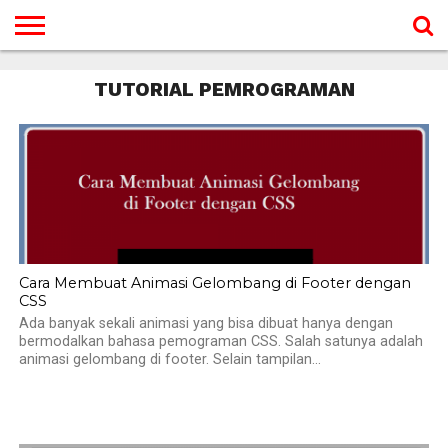
BERANDA
TUTORIAL
TUTORIAL
TUTORIAL
TUTORIAL
TUTORIAL
TUTORIAL
TUTORIAL
TUTORIAL
TUTORIAL
TUTORIAL
TUTORIAL
TUTORIAL
TUTORIAL
TUTORIAL
TUTORIAL
TUTORIAL PEMROGRAMAN
GAMES
DESAIN
ANDROID
IOS
YOUTUBE
INTERNET
WINDOWS
LINUX
MACINTOSH
MESSENGER
BLOGSPOT
WORDPRESS
PEMROGRAMAN
SEO
WEB
SERVER
Cara Membuat Animasi Gelombang di Footer dengan
CSS
Ada banyak sekali animasi yang bisa dibuat hanya dengan
bermodalkan bahasa pemograman CSS. Salah satunya adalah
animasi gelombang di footer. Selain tampilan...