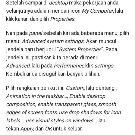
Setelah sampai di
desktop
​ maka pekerjaan anda
selanjutnya adalah mencari icon
My
Computer
, lalu
klik kanan dan pilih
​Properties.
Nah pada
panel
sebelah kiri ada beberapa menu, pilih
menu:
Advanced system settings.
​Akan muncul
jendela baru berjudul “
System Properties
“. Pada
jendela ini, pastikan kita berada di menu
Advanced,
lalu pada
​Performance
​ klik
​settings.
Kembali anda disuguhkan banyak pilihan.
Pilih rangkaian berikut ini:
Custom,
​lalu centang :
Animation in the taskbar
…,
Enable desktop
composition
,
enable
transparent
glass
,
smooth
edges
of screen fonts, use drop shadows for icon
labels…, use visual styles on windows
…, lalu
tekan
Apply
, dan
OK
untuk keluar.