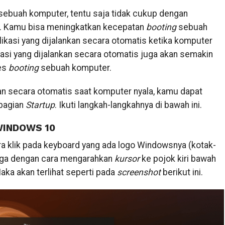
ebuah komputer, tentu saja tidak cukup dengan
 Kamu bisa meningkatkan kecepatan
booting
sebuah
kasi yang dijalankan secara otomatis ketika komputer
kasi yang dijalankan secara otomatis juga akan semakin
es
booting
sebuah komputer.
kan secara otomatis saat komputer nyala, kamu dapat
bagian
Startup
. Ikuti langkah-langkahnya di bawah ini.
WINDOWS 10
a klik pada keyboard yang ada logo Windowsnya (kotak-
juga dengan cara mengarahkan
kursor
ke pojok kiri bawah
aka akan terlihat seperti pada
screenshot
berikut ini.