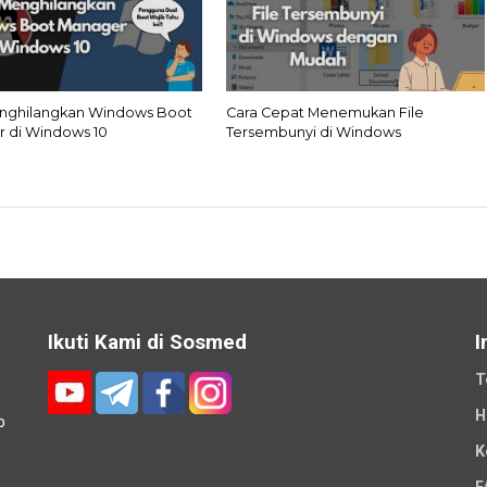
nghilangkan Windows Boot
Cara Cepat Menemukan File
 di Windows 10
Tersembunyi di Windows
Ikuti Kami di Sosmed
I
T
H
p
K
-