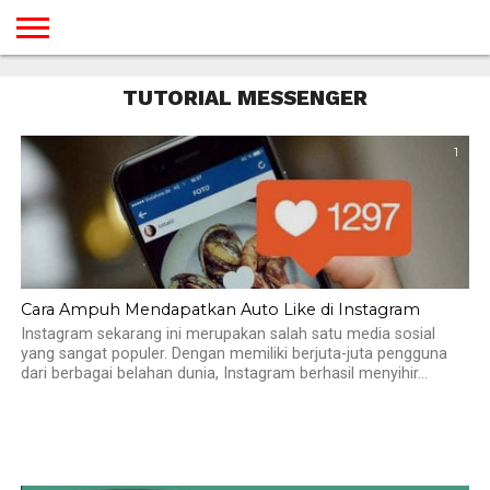
BERANDA
TUTORIAL
TUTORIAL
TUTORIAL
TUTORIAL
TUTORIAL
TUTORIAL
TUTORIAL
TUTORIAL
TUTORIAL
TUTORIAL
TUTORIAL
TUTORIAL
TUTORIAL
TUTORIAL
TUTORIAL
TUTORIAL MESSENGER
GAMES
DESAIN
ANDROID
IOS
YOUTUBE
INTERNET
WINDOWS
LINUX
MACINTOSH
MESSENGER
BLOGSPOT
WORDPRESS
PEMROGRAMAN
SEO
WEB
SERVER
1
Cara Ampuh Mendapatkan Auto Like di Instagram
Instagram sekarang ini merupakan salah satu media sosial
yang sangat populer. Dengan memiliki berjuta-juta pengguna
dari berbagai belahan dunia, Instagram berhasil menyihir...