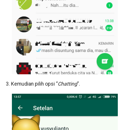
3. Kemudian pilih opsi “
Chatting
”.