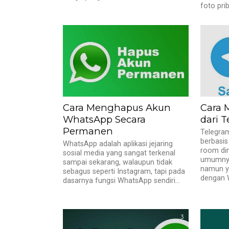
foto prib
Cara Menghapus Akun
Cara 
WhatsApp Secara
dari T
Permanen
Telegram
berbasis
WhatsApp adalah aplikasi jejaring
room di
sosial media yang sangat terkenal
umumnya
sampai sekarang, walaupun tidak
namun y
sebagus seperti Instagram, tapi pada
dengan 
dasarnya fungsi WhatsApp sendiri...
3