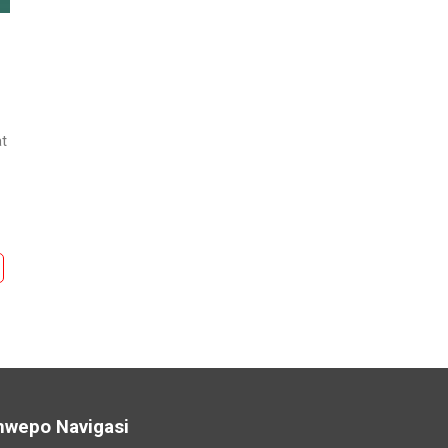
at
nwepo Navigasi