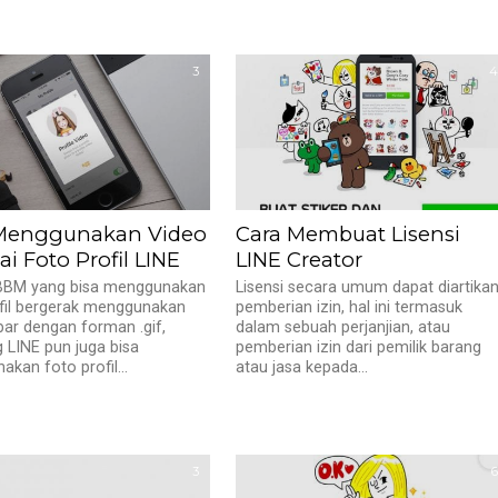
3
4
Menggunakan Video
Cara Membuat Lisensi
i Foto Profil LINE
LINE Creator
 BBM yang bisa menggunakan
Lisensi secara umum dapat diartika
fil bergerak menggunakan
pemberian izin, hal ini termasuk
bar dengan forman .gif,
dalam sebuah perjanjian, atau
 LINE pun juga bisa
pemberian izin dari pemilik barang
kan foto profil...
atau jasa kepada...
3
6