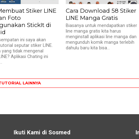
Membuat Stiker LINE
Cara Download 58 Stiker
n Foto
LINE Manga Gratis
unakan StickIt di
Biasanya untuk mendapatkan stiker
id
line manga gratis kita harus
menginstall aplikasi line manga dan
empatan ini saya akan
mengunduh komik manga terlebih
utorial seputar stiker LINE.
dahulu baru kita bisa...
h yang tidak mengenal
LINE? Aplikasi Chating ini
..
TUTORIAL LAINNYA
Ikuti Kami di Sosmed
I