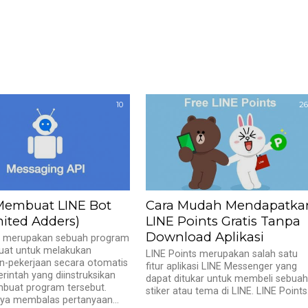
10
26
Membuat LINE Bot
Cara Mudah Mendapatka
mited Adders)
LINE Points Gratis Tanpa
Download Aplikasi
t merupakan sebuah program
uat untuk melakukan
LINE Points merupakan salah satu
n-pekerjaan secara otomatis
fitur aplikasi LINE Messenger yang
erintah yang diinstruksikan
dapat ditukar untuk membeli sebua
buat program tersebut.
stiker atau tema di LINE. LINE Points.
ya membalas pertanyaan...