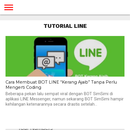
BERANDA
TUTORIAL
TUTORIAL
TUTORIAL
TUTORIAL
TUTORIAL
TUTORIAL
TUTORIAL
TUTORIAL
TUTORIAL
TUTORIAL
TUTORIAL
TUTORIAL
TUTORIAL
TUTORIAL
TUTORIAL
TUTORIAL LINE
GAMES
DESAIN
ANDROID
IOS
YOUTUBE
INTERNET
WINDOWS
LINUX
MACINTOSH
MESSENGER
BLOGSPOT
WORDPRESS
PEMROGRAMAN
SEO
WEB
SERVER
Cara Membuat BOT LINE “Kerang Ajaib” Tanpa Perlu
Mengerti Coding
Beberapa pekan lalu sempat viral dengan BOT SimSimi di
aplikasi LINE Messenger, namun sekarang BOT SimSimi hampir
kehilangan ketenarannya secara drastis setelah...