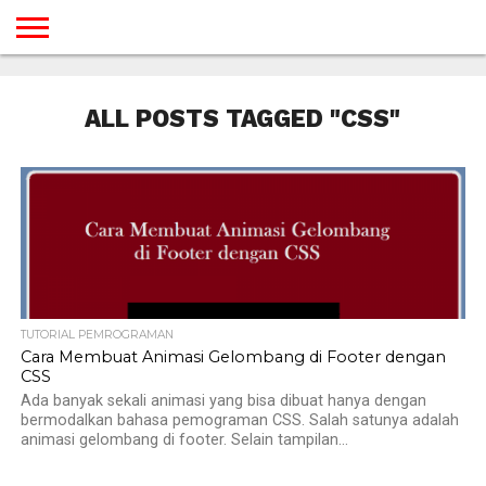
BERANDA
TUTORIAL
TUTORIAL
TUTORIAL
TUTORIAL
TUTORIAL
TUTORIAL
TUTORIAL
TUTORIAL
TUTORIAL
TUTORIAL
TUTORIAL
TUTORIAL
TUTORIAL
TUTORIAL
TUTORIAL
GAMES
DESAIN
ANDROID
IOS
YOUTUBE
INTERNET
WINDOWS
LINUX
MACINTOSH
MESSENGER
BLOGSPOT
WORDPRESS
PEMROGRAMAN
SEO
WEB
ALL POSTS TAGGED "CSS"
SERVER
TUTORIAL PEMROGRAMAN
Cara Membuat Animasi Gelombang di Footer dengan
CSS
Ada banyak sekali animasi yang bisa dibuat hanya dengan
bermodalkan bahasa pemograman CSS. Salah satunya adalah
animasi gelombang di footer. Selain tampilan...