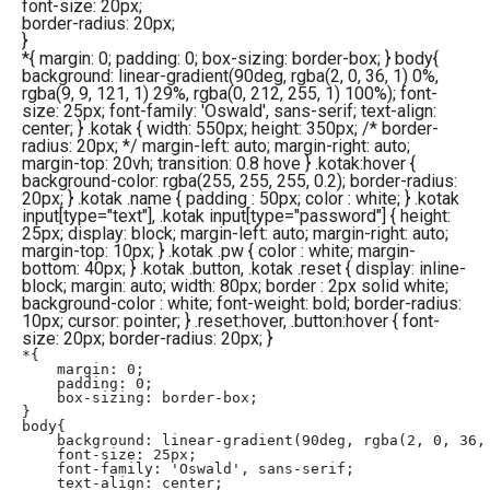
font-size
:
20px
;
border-radius
:
20px
;
}
*{ margin: 0; padding: 0; box-sizing: border-box; } body{
background: linear-gradient(90deg, rgba(2, 0, 36, 1) 0%,
rgba(9, 9, 121, 1) 29%, rgba(0, 212, 255, 1) 100%); font-
size: 25px; font-family: 'Oswald', sans-serif; text-align:
center; } .kotak { width: 550px; height: 350px; /* border-
radius: 20px; */ margin-left: auto; margin-right: auto;
margin-top: 20vh; transition: 0.8 hove } .kotak:hover {
background-color: rgba(255, 255, 255, 0.2); border-radius:
20px; } .kotak .name { padding : 50px; color : white; } .kotak
input[type="text"], .kotak input[type="password"] { height:
25px; display: block; margin-left: auto; margin-right: auto;
margin-top: 10px; } .kotak .pw { color : white; margin-
bottom: 40px; } .kotak .button, .kotak .reset { display: inline-
block; margin: auto; width: 80px; border : 2px solid white;
background-color : white; font-weight: bold; border-radius:
10px; cursor: pointer; } .reset:hover, .button:hover { font-
size: 20px; border-radius: 20px; }
*{

    margin: 0;

    padding: 0;

    box-sizing: border-box;

}

body{

    background: linear-gradient(90deg, rgba(2, 0, 36, 
    font-size: 25px;

    font-family: 'Oswald', sans-serif;

    text-align: center;
