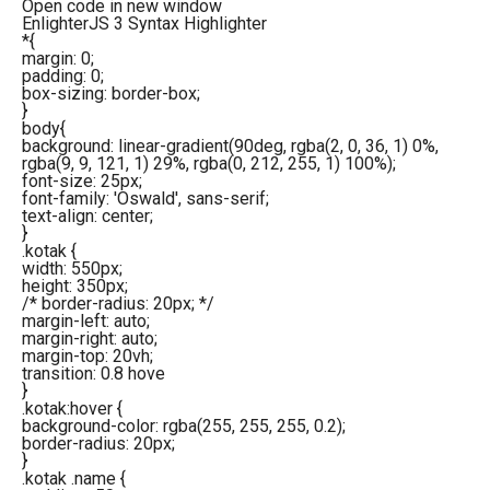
Open code in new window
EnlighterJS 3 Syntax Highlighter
*
{
margin
:
0
;
padding
:
0
;
box-sizing
: border-box;
}
body
{
background
: linear-gradient
(
90deg
, rgba
(
2
,
0
,
36
,
1
)
0%
,
rgba
(
9
,
9
,
121
,
1
)
29%
, rgba
(
0
,
212
,
255
,
1
)
100%
)
;
font-size
:
25px
;
font-family
:
'Oswald'
, sans-serif;
text-align
: center;
}
.kotak
{
width
:
550px
;
height
:
350px
;
/* border-radius: 20px; */
margin-left
: auto;
margin-right
: auto;
margin-top
:
20vh
;
transition
:
0.8
hove
}
.kotak
:hover
{
background-color
: rgba
(
255
,
255
,
255
,
0.2
)
;
border-radius
:
20px
;
}
.kotak
.name
{