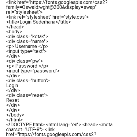
<
link
href
=
"https://fonts.googleapis.com/css2?
family=Oswald:wght@200&display=swap"
rel
=
"stylesheet"
>
<
link
rel
=
"stylesheet"
href
=
"style.css"
>
<
title
>
Login Sederhana
</
title
>
</
head
>
<
body
>
<
div
class
=
"kotak"
>
<
div
class
=
"name"
>
<
p
>
Username
</
p
>
<
input
type
=
"text"
>
</
div
>
<
div
class
=
"pw"
>
<
p
>
Password
</
p
>
<
input
type
=
"password"
>
</
div
>
<
div
class
=
"button"
>
Login
</
div
>
<
div
class
=
"reset"
>
Reset
</
div
>
</
div
>
</
body
>
</
html
>
<!DOCTYPE html> <html lang="en"> <head> <meta
charset="UTF-8"> <link
href="https://fonts.googleapis.com/css2?