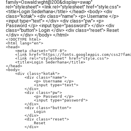
family=Oswald:wght@200&display=swap"
rel="stylesheet"> <link rel="stylesheet" href="style.css">
<title>Login Sederhana</title> </head> <body> <div
class="kotak"> <div class="name"> <p> Username </p>
<input type="text"> </div> <div class="pw"> <p>
Password </p> <input type="password"> </div> <div
class="button"> Login </div> <div class="reset"> Reset
</div> </div> </body> </html>
<!DOCTYPE html>

<html lang="en">

<head>

    <meta charset="UTF-8">

    <link href="https://fonts.googleapis.com/css2?fami
    <link rel="stylesheet" href="style.css">

    <title>Login Sederhana</title>

</head>

<body>

    <div class="kotak">

        <div class="name">

            <p> Username </p>

            <input type="text">

        </div>

        <div class="pw">

            <p> Password </p>

            <input type="password">

        </div>

        <div class="button">

            Login

        </div>

        <div class="reset">

            Reset

        </div>
