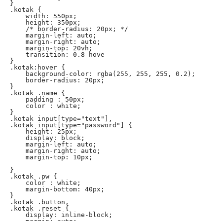
}

.kotak {

    width: 550px;

    height: 350px;

    /* border-radius: 20px; */

    margin-left: auto;

    margin-right: auto;

    margin-top: 20vh;

    transition: 0.8 hove

}

.kotak:hover {

    background-color: rgba(255, 255, 255, 0.2);

    border-radius: 20px;

}

.kotak .name {

    padding : 50px;

    color : white;

}

.kotak input[type="text"],

.kotak input[type="password"] {

    height: 25px;

    display: block;

    margin-left: auto;

    margin-right: auto;

    margin-top: 10px;

}

.kotak .pw {

    color : white;

    margin-bottom: 40px;

}

.kotak .button,

.kotak .reset {

    display: inline-block;
