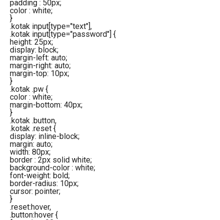
padding
:
50px
;
color
: white;
}
.kotak
input
[
type
=
"text"
],
.kotak
input
[
type
=
"password"
]
{
height
:
25px
;
display
: block;
margin-left
: auto;
margin-right
: auto;
margin-top
:
10px
;
}
.kotak
.pw
{
color
: white;
margin-bottom
:
40px
;
}
.kotak
.button
,
.kotak
.reset
{
display
: inline-block;
margin
: auto;
width
:
80px
;
border
:
2px
solid white;
background-color
: white;
font-weight
: bold;
border-radius
:
10px
;
cursor
: pointer;
}
.reset
:hover
,
.button
:hover
{