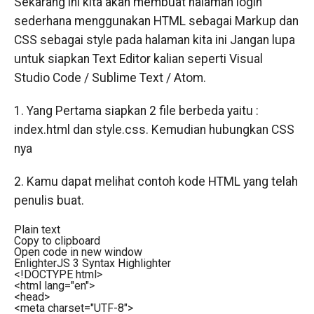
Sekarang ini kita akan membuat halaman login
sederhana menggunakan HTML sebagai Markup dan
CSS sebagai style pada halaman kita ini Jangan lupa
untuk siapkan Text Editor kalian seperti Visual
Studio Code / Sublime Text / Atom.
1. Yang Pertama siapkan 2 file berbeda yaitu :
index.html dan style.css. Kemudian hubungkan CSS
nya
2. Kamu dapat melihat contoh kode HTML yang telah
penulis buat.
Plain text
Copy to clipboard
Open code in new window
EnlighterJS 3 Syntax Highlighter
<!DOCTYPE html>
<
html
lang
=
"en"
>
<
head
>
<
meta
charset
=
"UTF-8"
>