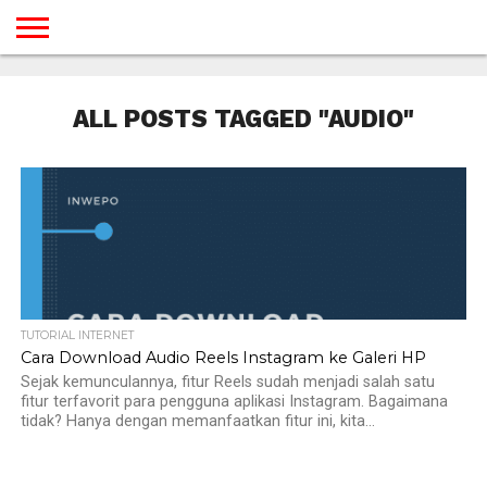
BERANDA
TUTORIAL
TUTORIAL
TUTORIAL
TUTORIAL
TUTORIAL
TUTORIAL
TUTORIAL
TUTORIAL
TUTORIAL
TUTORIAL
TUTORIAL
TUTORIAL
TUTORIAL
TUTORIAL
TUTORIAL
GAMES
DESAIN
ANDROID
IOS
YOUTUBE
INTERNET
WINDOWS
LINUX
MACINTOSH
MESSENGER
BLOGSPOT
WORDPRESS
PEMROGRAMAN
SEO
WEB
ALL POSTS TAGGED "AUDIO"
SERVER
TUTORIAL INTERNET
Cara Download Audio Reels Instagram ke Galeri HP
Sejak kemunculannya, fitur Reels sudah menjadi salah satu
fitur terfavorit para pengguna aplikasi Instagram. Bagaimana
tidak? Hanya dengan memanfaatkan fitur ini, kita...