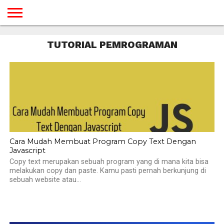
BERANDA
TUTORIAL
TUTORIAL
TUTORIAL
TUTORIAL
TUTORIAL
TUTORIAL
TUTORIAL
TUTORIAL
TUTORIAL
TUTORIAL
TUTORIAL
TUTORIAL
TUTORIAL
TUTORIAL
TUTORIAL
TUTORIAL PEMROGRAMAN
GAMES
DESAIN
ANDROID
IOS
YOUTUBE
INTERNET
WINDOWS
LINUX
MACINTOSH
MESSENGER
BLOGSPOT
WORDPRESS
PEMROGRAMAN
SEO
WEB
SERVER
Cara Mudah Membuat Program Copy Text Dengan
Javascript
Copy text merupakan sebuah program yang di mana kita bisa
melakukan copy dan paste. Kamu pasti pernah berkunjung di
sebuah website atau...