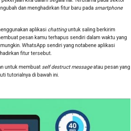
ekerjaan kita dalam segala hal. Terutama pada sektor
engubah dan menghadirkan fitur baru pada
smartphone
 menggunakan aplikasi
chatting
untuk saling berkirim
 membuat pesan kamu terhapus sendiri dalam waktu yang
 mungkin. WhatsApp sendiri yang notabene aplikasi
adirkan fitur tersebut.
akan untuk membuat
self
destruct
message
atau pesan yang
ti tutorialnya di bawah ini.