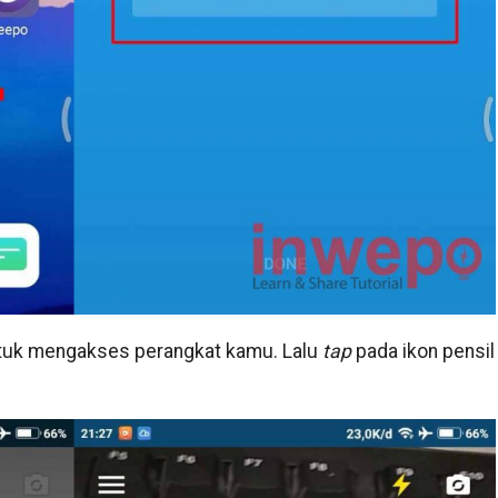
ntuk mengakses perangkat kamu. Lalu
tap
pada ikon pensil