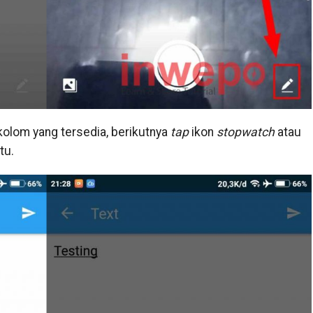
olom yang tersedia, berikutnya
tap
ikon
stopwatch
atau
tu.