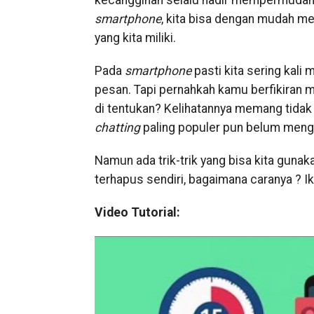
kecanggihan selalu hadir mempermudah p
smartphone
, kita bisa dengan mudah m
yang kita miliki.
Pada
smartphone
pasti kita sering kali
pesan. Tapi pernahkah kamu berfikiran
di tentukan? Kelihatannya memang tidak
chatting
paling populer pun belum mengh
Namun ada trik-trik yang bisa kita gun
terhapus sendiri, bagaimana caranya ? Iku
Video Tutorial: