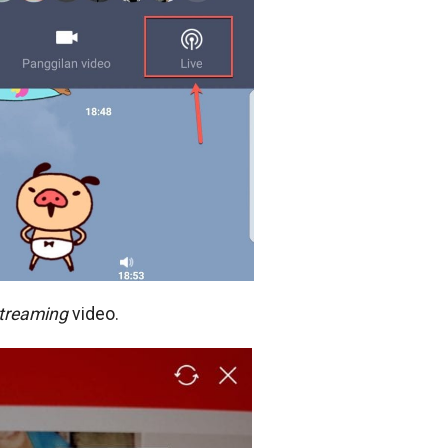
treaming
video.