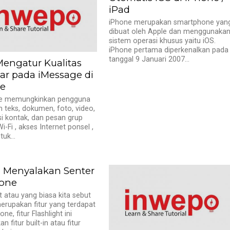
iPad
iPhone merupakan smartphone yan
dibuat oleh Apple dan menggunaka
sistem operasi khusus yaitu iOS.
iPhone pertama diperkenalkan pada
tanggal 9 Januari 2007...
Mengatur Kualitas
r pada iMessage di
e
e memungkinkan pengguna
 teks, dokumen, foto, video,
i kontak, dan pesan grup
i-Fi , akses Internet ponsel ,
uk...
a Menyalakan Senter
hone
ht atau yang biasa kita sebut
erupakan fitur yang terdapat
ne, fitur Flashlight ini
 fitur built-in atau fitur