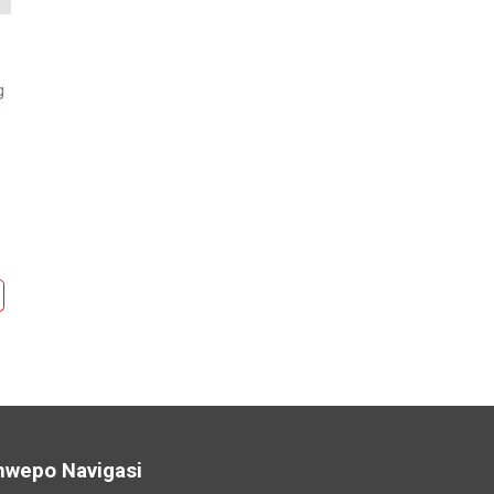
g
n
nwepo Navigasi