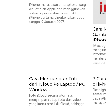
iPhone merupakan smartphone yang
dibuat oleh Apple dan menggunakan
sistem operasi khusus yaitu iOS.
iPhone pertama diperkenalkan pada
tanggal 9 Januari 2007...
Cara 
Gamba
iPhon
iMessag
mengirim
informas
melalui W
atau bent
Cara Mengunduh Foto
3 Car
dari iCloud ke Laptop / PC
di iP
Windows
Flashlig
senter m
Foto iCloud secara otomatis
pada iPho
menyimpan setiap foto dan video
merupakan
yang kamu ambil di iCloud, sehingga