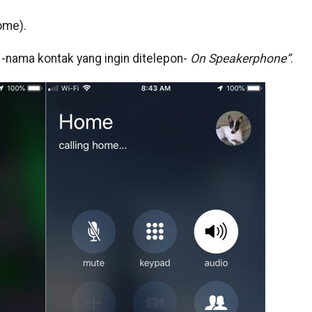
ome).
-nama kontak yang ingin ditelepon-
On Speakerphone”
.