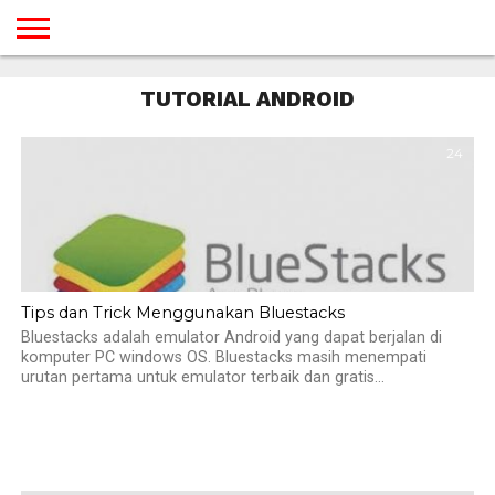
BERANDA
TUTORIAL
TUTORIAL
TUTORIAL
TUTORIAL
TUTORIAL
TUTORIAL
TUTORIAL
TUTORIAL
TUTORIAL
TUTORIAL
TUTORIAL
TUTORIAL
TUTORIAL
TUTORIAL
TUTORIAL
TUTORIAL ANDROID
GAMES
DESAIN
ANDROID
IOS
YOUTUBE
INTERNET
WINDOWS
LINUX
MACINTOSH
MESSENGER
BLOGSPOT
WORDPRESS
PEMROGRAMAN
SEO
WEB
SERVER
24
Tips dan Trick Menggunakan Bluestacks
Bluestacks adalah emulator Android yang dapat berjalan di
komputer PC windows OS. Bluestacks masih menempati
urutan pertama untuk emulator terbaik dan gratis...