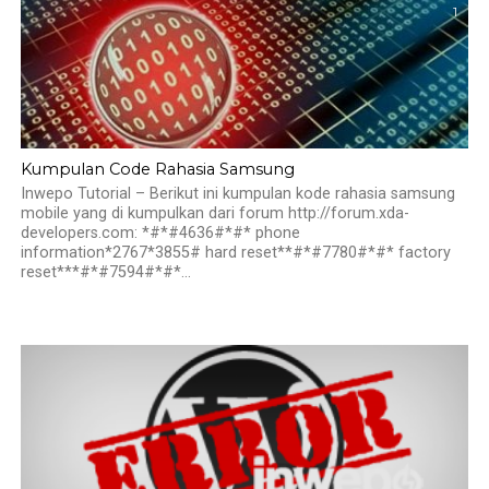
1
Kumpulan Code Rahasia Samsung
Inwepo Tutorial – Berikut ini kumpulan kode rahasia samsung
mobile yang di kumpulkan dari forum http://forum.xda-
developers.com: *#*#4636#*#* phone
information*2767*3855# hard reset**#*#7780#*#* factory
reset***#*#7594#*#*...