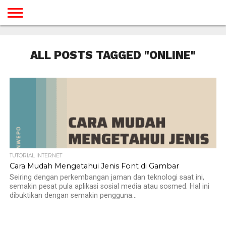
BERANDA
TUTORIAL
TUTORIAL
TUTORIAL
TUTORIAL
TUTORIAL
TUTORIAL
TUTORIAL
TUTORIAL
TUTORIAL
TUTORIAL
TUTORIAL
TUTORIAL
TUTORIAL
TUTORIAL
TUTORIAL
GAMES
DESAIN
ANDROID
IOS
YOUTUBE
INTERNET
WINDOWS
LINUX
MACINTOSH
MESSENGER
BLOGSPOT
WORDPRESS
PEMROGRAMAN
SEO
WEB
ALL POSTS TAGGED "ONLINE"
SERVER
TUTORIAL INTERNET
Cara Mudah Mengetahui Jenis Font di Gambar
Seiring dengan perkembangan jaman dan teknologi saat ini,
semakin pesat pula aplikasi sosial media atau sosmed. Hal ini
dibuktikan dengan semakin pengguna...