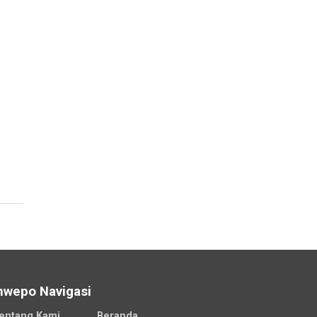
nwepo Navigasi
entang Kami
Beranda