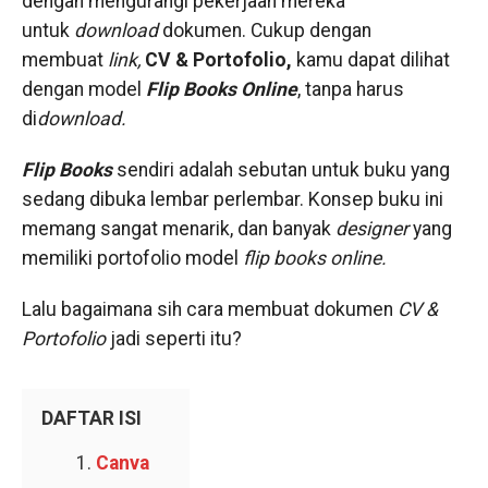
dengan mengurangi pekerjaan mereka
untuk
download
dokumen. Cukup dengan
membuat
link,
CV
& Portofolio,
kamu dapat dilihat
dengan model
Flip Books Online
, tanpa harus
di
download.
Flip Books
sendiri adalah sebutan untuk buku yang
sedang dibuka lembar perlembar. Konsep buku ini
memang sangat menarik, dan banyak
designer
yang
memiliki portofolio model
flip books online.
Lalu bagaimana sih cara membuat dokumen
CV &
Portofolio
jadi seperti itu?
DAFTAR ISI
Canva