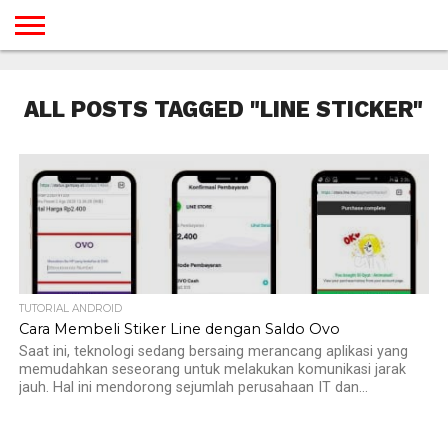
BERANDA
TUTORIAL
TUTORIAL
TUTORIAL
TUTORIAL
TUTORIAL
TUTORIAL
TUTORIAL
TUTORIAL
TUTORIAL
TUTORIAL
TUTORIAL
TUTORIAL
TUTORIAL
TUTORIAL
TUTORIAL
GAMES
DESAIN
ANDROID
IOS
YOUTUBE
INTERNET
WINDOWS
LINUX
MACINTOSH
MESSENGER
BLOGSPOT
WORDPRESS
PEMROGRAMAN
SEO
WEB
ALL POSTS TAGGED "LINE STICKER"
SERVER
TUTORIAL ANDROID
Cara Membeli Stiker Line dengan Saldo Ovo
Saat ini, teknologi sedang bersaing merancang aplikasi yang
memudahkan seseorang untuk melakukan komunikasi jarak
jauh. Hal ini mendorong sejumlah perusahaan IT dan...