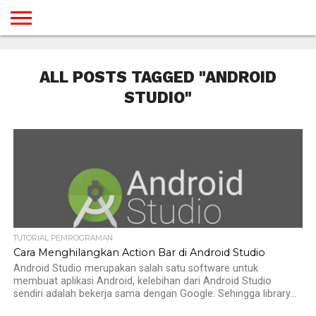
BERANDA
TUTORIAL
TUTORIAL
TUTORIAL
TUTORIAL
TUTORIAL
TUTORIAL
TUTORIAL
TUTORIAL
TUTORIAL
TUTORIAL
TUTORIAL
TUTORIAL
TUTORIAL
TUTORIAL
TUTORIAL
GAMES
DESAIN
ANDROID
IOS
YOUTUBE
INTERNET
WINDOWS
LINUX
MACINTOSH
MESSENGER
BLOGSPOT
WORDPRESS
PEMROGRAMAN
SEO
WEB
ALL POSTS TAGGED "ANDROID
SERVER
STUDIO"
TUTORIAL PEMROGRAMAN
Cara Menghilangkan Action Bar di Android Studio
Android Studio merupakan salah satu software untuk
membuat aplikasi Android, kelebihan dari Android Studio
sendiri adalah bekerja sama dengan Google. Sehingga library...