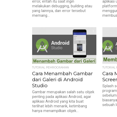
error, entah itu saat ingin
aplikasi
melakukan debugging, building atau
platform
yang lainnya, dan error tersebut
mengguna
memang...
membuat 
1
TUTORIAL PEMROGRAMAN
TUTORIA
Cara Menambah Gambar
Cara 
dari Galeri di Android
Scree
Studio
Splash s
program 
Gambar merupakan salah satu objek
sebelum
penting pada aplikasi Android, agar
biasany
aplikasi Android yang kita buat
sebuah lo
terlihat lebih menarik, ketimbang
hanya menampilkan objek...