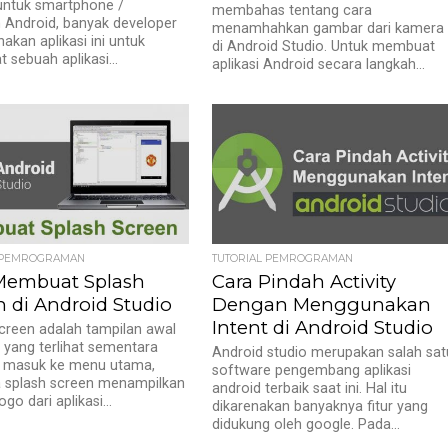
 untuk smartphone /
membahas tentang cara
 Android, banyak developer
menamhahkan gambar dari kamera
kan aplikasi ini untuk
di Android Studio. Untuk membuat
sebuah aplikasi...
aplikasi Android secara langkah...
L PEMROGRAMAN
TUTORIAL PEMROGRAMAN
Membuat Splash
Cara Pindah Activity
n di Android Studio
Dengan Menggunakan
Intent di Android Studio
creen adalah tampilan awal
yang terlihat sementara
Android studio merupakan salah sat
 masuk ke menu utama,
software pengembang aplikasi
a splash screen menampilkan
android terbaik saat ini. Hal itu
go dari aplikasi...
dikarenakan banyaknya fitur yang
didukung oleh google. Pada...