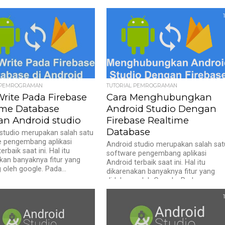
1
L PEMROGRAMAN
TUTORIAL PEMROGRAMAN
Write Pada Firebase
Cara Menghubungkan
ime Database
Android Studio Dengan
n Android studio
Firebase Realtime
Database
studio merupakan salah satu
e pengembang aplikasi
Android studio merupakan salah sat
erbaik saat ini. Hal itu
software pengembang aplikasi
kan banyaknya fitur yang
Android terbaik saat ini. Hal itu
 oleh google. Pada...
dikarenakan banyaknya fitur yang
didukung oleh Google. Pada...
1