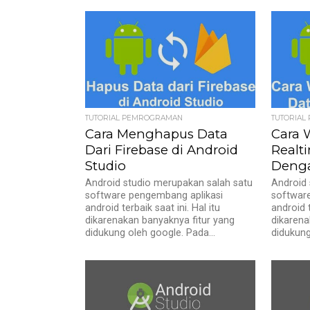
TUTORIAL PEMROGRAMAN
TUTORIA
Cara Menghapus Data
Cara 
Dari Firebase di Android
Realt
Studio
Denga
Android studio merupakan salah satu
Android 
software pengembang aplikasi
softwar
android terbaik saat ini. Hal itu
android t
dikarenakan banyaknya fitur yang
dikarena
didukung oleh google. Pada...
didukung