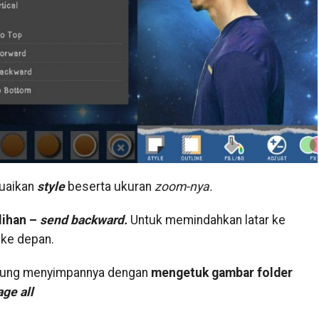
suaikan
style
beserta ukuran
zoom-nya.
lihan –
send backward.
Untuk memindahkan latar ke
ke depan.
angsung menyimpannya dengan
mengetuk gambar folder
ge all