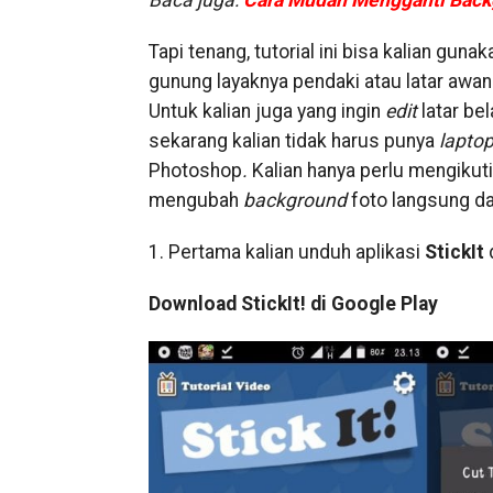
Baca juga:
Cara Mudah Mengganti Backg
Tapi tenang, tutorial ini bisa kalian gu
gunung layaknya pendaki atau latar awan
Untuk kalian juga yang ingin
edit
latar be
sekarang kalian tidak harus punya
lapto
Photoshop
.
Kalian hanya perlu mengikuti
mengubah
background
foto langsung da
1. Pertama kalian unduh aplikasi
StickIt
Download StickIt! di Google Play