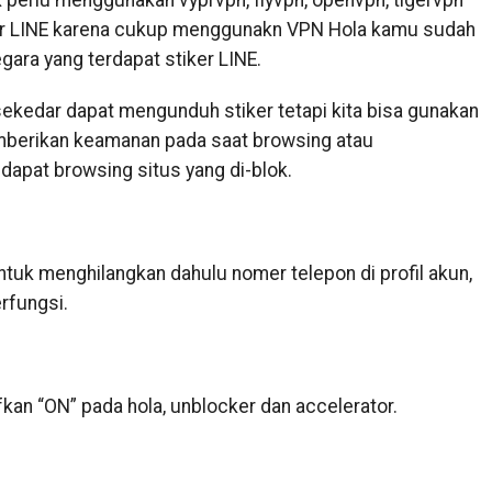
k perlu menggunakan vyprvpn,
flyvpn
,
openvpn
,
tigervpn
ker LINE karena cukup menggunakn VPN Hola kamu sudah
gara yang terdapat stiker LINE.
sekedar dapat mengunduh stiker tetapi kita bisa gunakan
emberikan keamanan pada saat browsing atau
dapat browsing situs yang di-blok.
ntuk menghilangkan dahulu nomer telepon di profil akun,
erfungsi.
ifkan “ON” pada hola, unblocker dan accelerator.