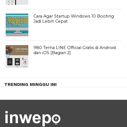
Cara Agar Startup Windows 10 Booting
Jadi Lebih Cepat
980 Tema LINE Official Gratis di Android
dan iOS [Bagian 2]
TRENDING MINGGU INI