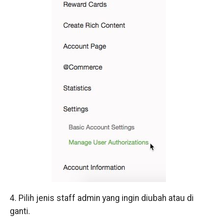
4. Pilih jenis staff admin yang ingin diubah atau di
ganti.