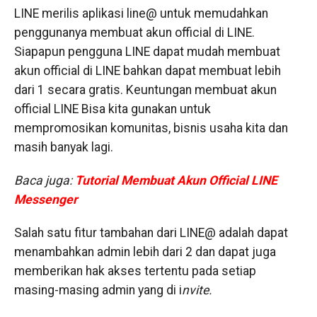
LINE merilis aplikasi line@ untuk memudahkan
penggunanya membuat akun official di LINE.
Siapapun pengguna LINE dapat mudah membuat
akun official di LINE bahkan dapat membuat lebih
dari 1 secara gratis. Keuntungan membuat akun
official LINE Bisa kita gunakan untuk
mempromosikan komunitas, bisnis usaha kita dan
masih banyak lagi.
Baca juga:
Tutorial Membuat Akun Official LINE
Messenger
Salah satu fitur tambahan dari LINE@ adalah dapat
menambahkan admin lebih dari 2 dan dapat juga
memberikan hak akses tertentu pada setiap
masing-masing admin yang di i
nvite.