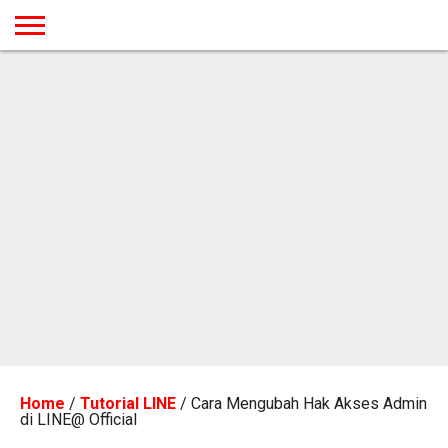
BERANDA
TUTORIAL
TUTORIAL
TUTORIAL
TUTORIAL
TUTORIAL
TUTORIAL
TUTORIAL
TUTORIAL
TUTORIAL
TUTORIAL
TUTORIAL
TUTORIAL
TUTORIAL
TUTORIAL
TUTORIAL
GAMES
DESAIN
ANDROID
IOS
YOUTUBE
INTERNET
WINDOWS
LINUX
MACINTOSH
MESSENGER
BLOGSPOT
WORDPRESS
PEMROGRAMAN
SEO
WEB
SERVER
Home
/
Tutorial LINE
/
Cara Mengubah Hak Akses Admin
di LINE@ Official