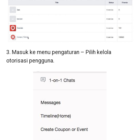
3. Masuk ke menu pengaturan – Pilih kelola
otorisasi pengguna.