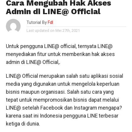
Cara Mengubah Hak Akses
Admin di LINE@ Official
Tutorial By
Fdl
Last updated on Mei 27th, 2021
Untuk pengguna LINE@ official, ternyata LINE@
menyediakan fitur untuk memberikan hak akses
admin di LINE@ Official,.
LINE@ Official merupakan salah satu aplikasi sosial
media yang digunakan untuk mengelola keperluan
bisnis maupun organisasi. Salah satu cara yang
tepat untuk mempromosikan bisnis dapat melalui
LINE@ setelah Facebook dan Instagram mengapa?
karena saat ini Indonesia pengguna LINE terbesar
ketiga di dunia.