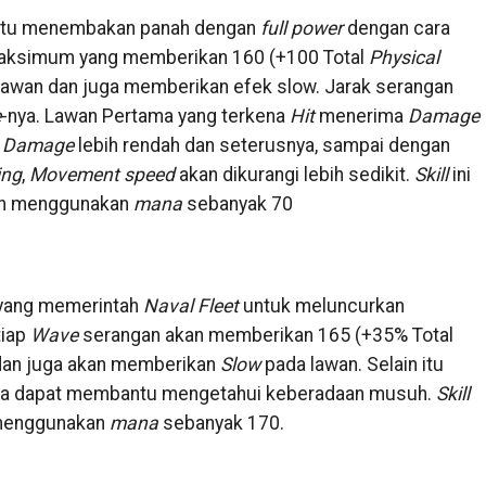
itu menembakan panah dengan
full power
dengan cara
aksimum yang memberikan 160 (+100 Total
Physical
lawan dan juga memberikan efek slow. Jarak serangan
e
-nya. Lawan Pertama yang terkena
Hit
menerima
Damage
%
Damage
lebih rendah dan seterusnya, sampai dengan
ing
,
Movement speed
akan dikurangi lebih sedikit.
Skill
ini
an menggunakan
mana
sebanyak 70
yang memerintah
Naval Fleet
untuk meluncurkan
tiap
Wave
serangan akan memberikan 165 (+35% Total
an juga akan memberikan
Slow
pada lawan. Selain itu
juga dapat membantu mengetahui keberadaan musuh.
Skill
menggunakan
mana
sebanyak 170.