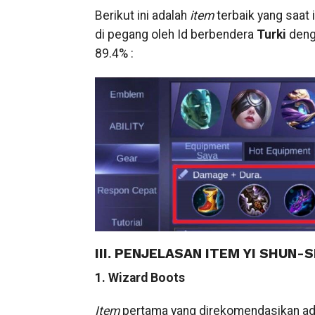
Berikut ini adalah
item
terbaik yang saat i
di pegang oleh Id berbendera
Turki
deng
89.4% :
III. PENJELASAN ITEM YI SHUN-S
1. Wizard Boots
Item
pertama yang direkomendasikan a