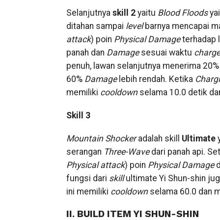
Selanjutnya
skill 2
yaitu
Blood Floods
ya
ditahan sampai
level
barnya mencapai m
attack
) poin
Physical Damage
terhadap 
panah dan
Damage
sesuai waktu
charg
penuh, lawan selanjutnya menerima 20
60%
Damage
lebih rendah. Ketika
Charg
memiliki
cooldown
selama 10.0 detik d
Skill 3
Mountain Shocker
adalah skill
Ultimate
serangan
Three-Wave
dari panah api. Se
Physical attack
) poin
Physical Damage
d
fungsi dari
skill
ultimate Yi Shun-shin 
ini memiliki
cooldown
selama 60.0 dan 
II. BUILD ITEM YI SHUN-SHIN