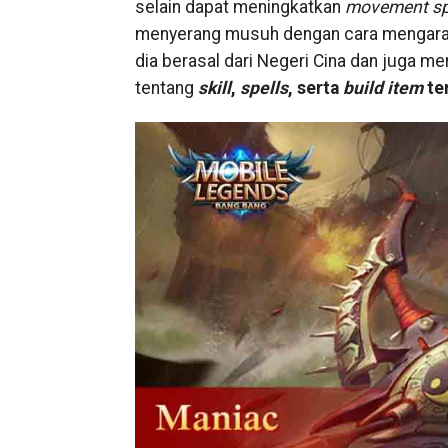
selain dapat meningkatkan
movement s
menyerang musuh dengan cara mengarah
dia berasal dari Negeri Cina dan juga m
tentang
skill
,
spells
, serta
build
item
ter