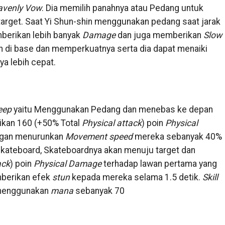
avenly Vow
. Dia memilih panahnya atau Pedang untuk
target. Saat Yi Shun-shin menggunakan pedang saat jarak
berikan lebih banyak
Damage
dan juga memberikan
Slow
n di base dan memperkuatnya serta dia dapat menaiki
ya lebih cepat.
eep
yaitu Menggunakan Pedang dan menebas ke depan
ikan 160 (+50% Total
Physical attack
) poin
Physical
ngan menurunkan
Movement speed
mereka sebanyak 40%
 Skateboard, Skateboardnya akan menuju target dan
ack
) poin
Physical Damage
terhadap lawan pertama yang
mberikan efek
stun
kepada mereka selama 1.5 detik.
Skill
 menggunakan
mana
sebanyak 70