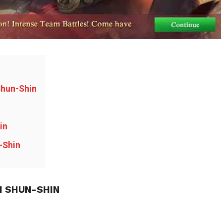
 Shun-Shin
in
n-Shin
YI SHUN-SHIN