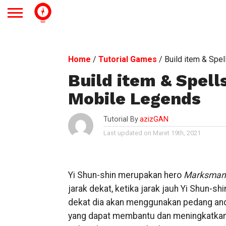
Home
/
Tutorial Games
/
Build item & Spe
Build item & Spell
Mobile Legends
Tutorial By
azizGAN
Last updated on Maret 19th, 2021
Yi Shun-shin merupakan hero
Marksman
jarak dekat, ketika jarak jauh Yi Shun-
dekat dia akan menggunakan pedang an
yang dapat membantu dan meningkatka