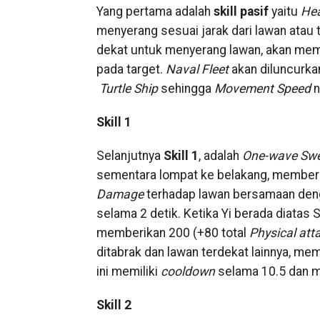
Yang pertama adalah
skill pasif
yaitu
He
menyerang sesuai jarak dari lawan atau 
dekat untuk menyerang lawan, akan mem
pada target.
Naval Fleet
akan diluncurka
Turtle Ship
sehingga
Movement Speed
n
Skill 1
Selanjutnya
Skill 1
, adalah
One-wave Sw
sementara lompat ke belakang, member
Damage
terhadap lawan bersamaan de
selama 2 detik. Ketika Yi berada diatas
memberikan 200 (+80 total
Physical att
ditabrak dan lawan terdekat lainnya, me
ini memiliki
cooldown
selama 10.5 dan
Skill 2