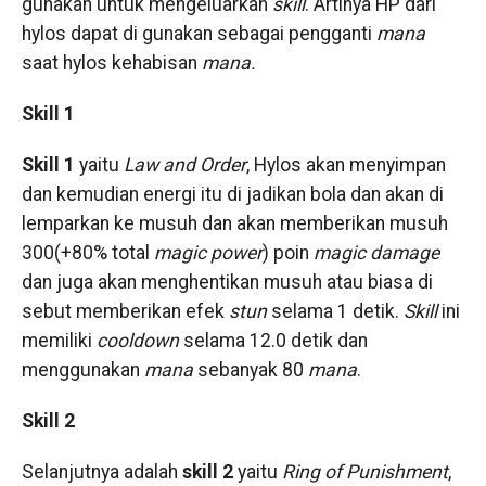
gunakan untuk mengeluarkan
skill
. Artinya HP dari
hylos dapat di gunakan sebagai pengganti
mana
saat hylos kehabisan
mana.
Skill 1
Skill 1
yaitu
Law and Order
, Hylos akan menyimpan
dan kemudian energi itu di jadikan bola dan akan di
lemparkan ke musuh dan akan memberikan musuh
300(+80% total
magic power
) poin
magic damage
dan juga akan menghentikan musuh atau biasa di
sebut memberikan efek
stun
selama 1 detik.
Skill
ini
memiliki
cooldown
selama 12.0 detik dan
menggunakan
mana
sebanyak 80
mana
.
Skill 2
Selanjutnya adalah
skill 2
yaitu
Ring of Punishment
,