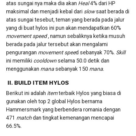
atas sungai nya maka dia akan
Heal
4% dari HP
maksimal dan menjadi kebal dari
slow
saat berada di
atas sungai tesebut, teman yang berada pada jalur
yang di buat hylos ini pun akan mendapatkan 60%
movement speed
, namun sebaliknya ketika musuh
berada pada jalur tersebut akan mengalami
pengurangan
movement spee
d sebanyak 70%.
Skill
ini memiliki
cooldown
selama 50.0 detik dan
menggunakan
mana
sebanyak 150
mana
.
II. BUILD ITEM HYLOS
Berikut ini adalah
item
terbaik Hylos yang biasa di
gunakan oleh top 2 global Hylos bernama
Hammersmark yang berbendera romania dengan
471
match
dan tingkat kemenangan mencapai
66.5%.