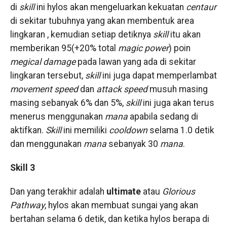
di
skill
ini hylos akan mengeluarkan kekuatan
centaur
di sekitar tubuhnya yang akan membentuk area
lingkaran , kemudian setiap detiknya
skill
itu akan
memberikan 95(+20% total
magic power
) poin
megical damage
pada lawan yang ada di sekitar
lingkaran tersebut,
skill
ini juga dapat memperlambat
movement speed
dan
attack speed
musuh masing
masing sebanyak 6% dan 5%,
skill
ini juga akan terus
menerus menggunakan
mana
apabila sedang di
aktifkan.
Skill
ini memiliki
cooldown
selama 1.0 detik
dan menggunakan
mana
sebanyak 30
mana
.
Skill 3
Dan yang terakhir adalah
ultimate
atau
Glorious
Pathway
, hylos akan membuat sungai yang akan
bertahan selama 6 detik, dan ketika hylos berapa di