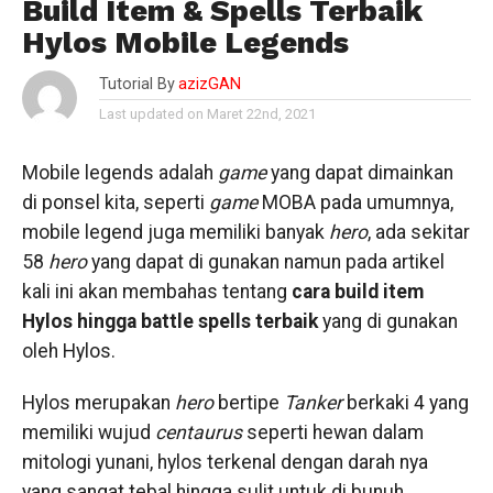
Build Item & Spells Terbaik
Hylos Mobile Legends
Tutorial By
azizGAN
Last updated on Maret 22nd, 2021
Mobile legends adalah
game
yang dapat dimainkan
di ponsel kita, seperti
game
MOBA pada umumnya,
mobile legend juga memiliki banyak
hero
, ada sekitar
58
hero
yang dapat di gunakan namun pada artikel
kali ini akan membahas tentang
cara build item
Hylos hingga battle spells terbaik
yang di gunakan
oleh Hylos.
Hylos merupakan
hero
bertipe
Tanker
berkaki 4 yang
memiliki wujud
centaurus
seperti hewan dalam
mitologi yunani, hylos terkenal dengan darah nya
yang sangat tebal hingga sulit untuk di bunuh