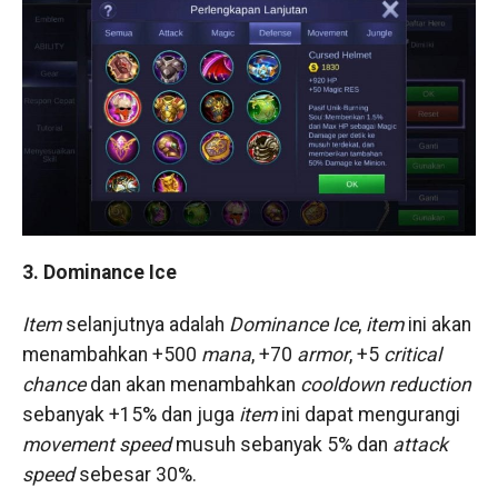
3. Dominance Ice
Item
selanjutnya adalah
Dominance Ice
,
item
ini akan
menambahkan +500
mana
, +70
armor
, +5
critical
chance
dan akan menambahkan
cooldown reduction
sebanyak +15% dan juga
item
ini dapat mengurangi
movement speed
musuh sebanyak 5% dan
attack
speed
sebesar 30%.