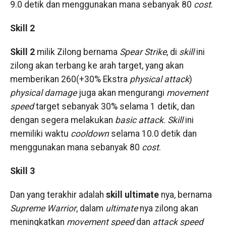
9.0 detik dan menggunakan mana sebanyak 80
cost
.
Skill 2
Skill 2
milik Zilong bernama
Spear Strike
, di
skill
ini
zilong akan terbang ke arah target, yang akan
memberikan 260(+30% Ekstra
physical attack
)
physical damage
juga akan mengurangi
movement
speed
target sebanyak 30% selama 1 detik, dan
dengan segera melakukan
basic attack
.
Skill
ini
memiliki waktu
cooldown
selama 10.0 detik dan
menggunakan mana sebanyak 80
cost
.
Skill 3
Dan yang terakhir adalah
skill ultimate
nya, bernama
Supreme Warrior
, dalam
ultimate
nya zilong akan
meningkatkan
movement speed
dan
attack speed