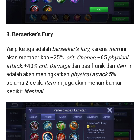
3. Berserker’s Fury
Yang ketiga adalah
berserker’s fury
, karena
item
ini
akan memberikan +25%
crit. Chance
, +65
physical
attack
, +40%
crit. Damage
dan pasif unik dari
item
ini
adalah akan meningkatkan
physical attack
5%
selama 2 detik.
Item
ini juga akan menambahkan
sedikit
lifesteal
.