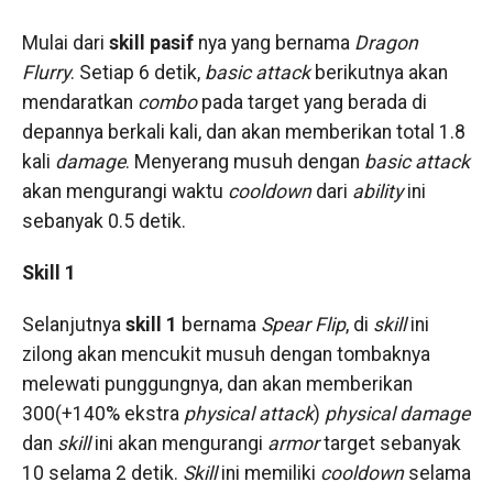
Mulai dari
skill pasif
nya yang bernama
Dragon
Flurry
. Setiap 6 detik,
basic attack
berikutnya akan
mendaratkan
combo
pada target yang berada di
depannya berkali kali, dan akan memberikan total 1.8
kali
damage
. Menyerang musuh dengan
basic attack
akan mengurangi waktu
cooldown
dari
ability
ini
sebanyak 0.5 detik.
Skill 1
Selanjutnya
skill 1
bernama
Spear Flip
, di
skill
ini
zilong akan mencukit musuh dengan tombaknya
melewati punggungnya, dan akan memberikan
300(+140% ekstra
physical attack
)
physical damage
dan
skill
ini akan mengurangi
armor
target sebanyak
10 selama 2 detik.
Skill
ini memiliki
cooldown
selama