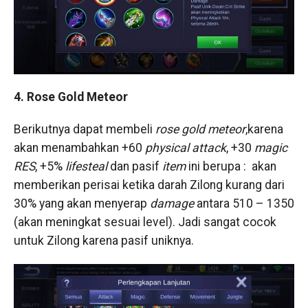
4. Rose Gold Meteor
Berikutnya dapat membeli
rose gold meteor
,karena
akan menambahkan +60
physical attack
, +30
magic
RES
, +5%
lifesteal
dan pasif
item
ini berupa : akan
memberikan perisai ketika darah Zilong kurang dari
30% yang akan menyerap
damage
antara 510 – 1350
(akan meningkat sesuai level). Jadi sangat cocok
untuk Zilong karena pasif uniknya.