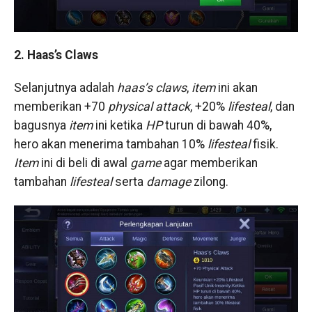
2. Haas’s Claws
Selanjutnya adalah
haas’s claws
,
item
ini akan
memberikan +70
physical attack
, +20%
lifesteal
, dan
bagusnya
item
ini ketika
HP
turun di bawah 40%,
hero akan menerima tambahan 10%
lifesteal
fisik.
Item
ini di beli di awal
game
agar memberikan
tambahan
lifesteal
serta
damage
zilong.