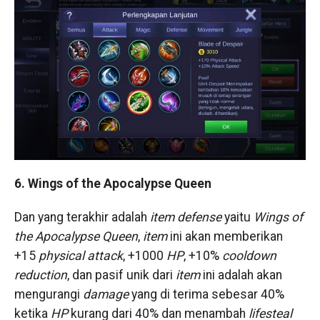
6. Wings of the Apocalypse Queen
Dan yang terakhir adalah
item defense
yaitu
Wings of
the Apocalypse Queen
,
item
ini akan memberikan
+15
physical attack
, +1000
HP
, +10%
cooldown
reduction
, dan pasif unik dari
item
ini adalah akan
mengurangi
damage
yang di terima sebesar 40%
ketika
HP
kurang dari 40% dan menambah
lifesteal