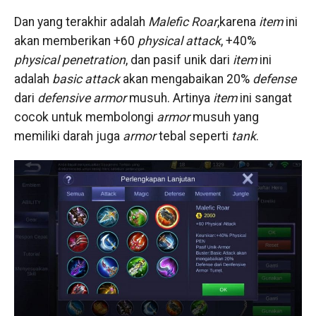
Dan yang terakhir adalah
Malefic Roar
,karena
item
ini
akan memberikan +60
physical attack
, +40%
physical penetration
, dan pasif unik dari
item
ini
adalah
basic attack
akan mengabaikan 20%
defense
dari
defensive armor
musuh. Artinya
item
ini sangat
cocok untuk membolongi
armor
musuh yang
memiliki darah juga
armor
tebal seperti
tank
.