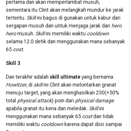
pertama dan akan memperlambat musuh,
sementara itu Clint akan melangkah mundur ke jarak
tertentu.
Skill
ini bagus di gunakan untuk kabur dari
sergapan musuh dan untuk menjaga jarak dari
hero
hero
musuh.
Skill
ini memiliki waktu
cooldown
selama 12.0 detik dan menggunakan mana sebanyak
65
cost
.
Skill 3
Dan terakhir adalah
skill ultimate
yang bernama
Howitzer
, di
skill
ini Clint akan melontarkan granat
menuju target, yang akan menghasilkan 230(+50%
total
physical attack
) poin dari
physical damage
apabila granat itu kena dan meledak.
Skill
ini
menggunakan mana sebanyak 65
cost
dan tidak
memiliki waktu
cooldown
karena dapat diisi sampai