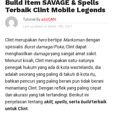
Build Item SAVAGE & Spells
Terbaik Clint Mobile Legends
Tutorial By
azizGAN
Last updated on Maret 19th, 2021
Clint merupakan
hero
bertipe
Marksman
dengan
spesialis
Burst damage/Poke
, Clint dapat
menghasilkan
damage
yang sangat amat sakit.
Menurut kisah, Clint merupakan satu-satunya
penegak hukum yang ada di kota wastelands, dia
adalah seorang yang paling di takuti di kota itu,
bahkan pencuri yang paling berani pun tidak berani
menantang Clint. Dengan reflek yang paling cepat
dan akurasi yang tak tertandingi. Berikut ini
penjelasan tentang
skill
,
spells
, serta
build
terbaik
untuk Clint
.