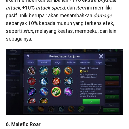
akan memberikan tambahan +170 ekstra
physical
attack
, +10%
attack speed
, dan
item
ini memiliki
pasif unik berupa : akan menambahkan
damage
sebanyak 10% kepada musuh yang terkena efek,
seperti
stun
, melayang keatas, membeku, dan lain
sebagainya.
6. Malefic Roar