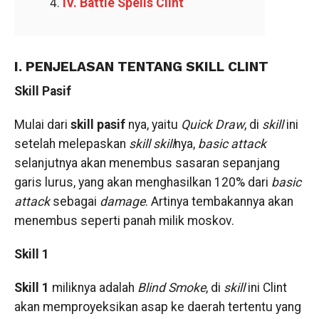
IV. Battle Spells Clint
I. PENJELASAN TENTANG SKILL CLINT
Skill Pasif
Mulai dari
skill pasif
nya, yaitu
Quick Draw
, di
skill
ini
setelah melepaskan
skill skill
nya,
basic attack
selanjutnya akan menembus sasaran sepanjang
garis lurus, yang akan menghasilkan 120% dari
basic
attack
sebagai
damage
. Artinya tembakannya akan
menembus seperti panah milik moskov.
Skill 1
Skill 1
miliknya adalah
Blind Smoke
, di
skill
ini Clint
akan memproyeksikan asap ke daerah tertentu yang