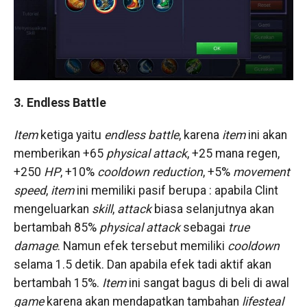
3. Endless Battle
Item
ketiga yaitu
endless battle
, karena
item
ini akan
memberikan +65
physical attack
, +25 mana regen,
+250
HP
, +10%
cooldown reduction
, +5%
movement
speed
,
item
ini memiliki pasif berupa : apabila Clint
mengeluarkan
skill
,
attack
biasa selanjutnya akan
bertambah 85%
physical attack
sebagai
true
damage
. Namun efek tersebut memiliki
cooldown
selama 1.5 detik. Dan apabila efek tadi aktif akan
bertambah 15%.
Item
ini sangat bagus di beli di awal
game
karena akan mendapatkan tambahan
lifesteal