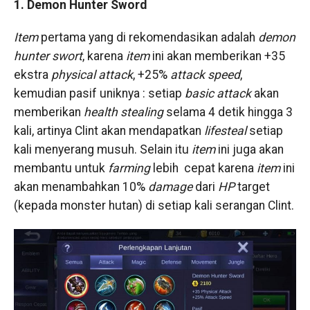
1. Demon Hunter Sword
Item
pertama yang di rekomendasikan adalah
demon
hunter swort
, karena
item
ini akan memberikan +35
ekstra
physical attack
, +25%
attack speed
,
kemudian pasif uniknya : setiap
basic attack
akan
memberikan
health stealing
selama 4 detik hingga 3
kali, artinya Clint akan mendapatkan
lifesteal
setiap
kali menyerang musuh. Selain itu
item
ini juga akan
membantu untuk
farming
lebih cepat karena
item
ini
akan menambahkan 10%
damage
dari
HP
target
(kepada monster hutan) di setiap kali serangan Clint.