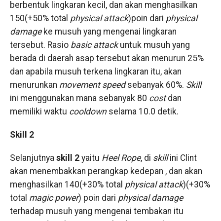
berbentuk lingkaran kecil, dan akan menghasilkan
150(+50% total
physical attack
)poin dari
physical
damage
ke musuh yang mengenai lingkaran
tersebut. Rasio
basic attack
untuk musuh yang
berada di daerah asap tersebut akan menurun 25%
dan apabila musuh terkena lingkaran itu, akan
menurunkan
movement speed
sebanyak 60%.
Skill
ini menggunakan mana sebanyak 80
cost
dan
memiliki waktu
cooldown
selama 10.0 detik.
Skill 2
Selanjutnya
skill 2
yaitu
Heel Rope
, di
skill
ini Clint
akan menembakkan perangkap kedepan , dan akan
menghasilkan 140(+30% total
physical attack
)(+30%
total
magic power
) poin dari
physical damage
terhadap musuh yang mengenai tembakan itu