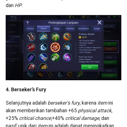
dan
HP
.
4. Berseker’s Fury
Selanjutnya adalah
berseker’s fury
, karena
item
ini
akan memberikan tambahan +65
physical attack
,
+25%
critical chance
,+40%
critical damage
, dan
pasif unik dari
item
ini adalah dapat meningkatkan