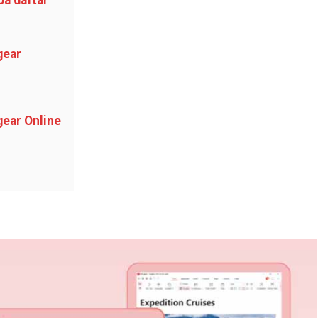
a daftar
gear
ear Online