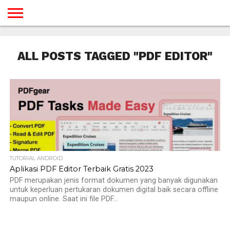
BERANDA
TUTORIAL
TUTORIAL
TUTORIAL
TUTORIAL
TUTORIAL
TUTORIAL
TUTORIAL
TUTORIAL
TUTORIAL
TUTORIAL
TUTORIAL
TUTORIAL
TUTORIAL
TUTORIAL
TUTORIAL
GAMES
DESAIN
ANDROID
IOS
YOUTUBE
INTERNET
WINDOWS
LINUX
MACINTOSH
MESSENGER
BLOGSPOT
WORDPRESS
PEMROGRAMAN
SEO
WEB
ALL POSTS TAGGED "PDF EDITOR"
SERVER
TUTORIAL ANDROID
Aplikasi PDF Editor Terbaik Gratis 2023
PDF merupakan jenis format dokumen yang banyak digunakan
untuk keperluan pertukaran dokumen digital baik secara offline
maupun online. Saat ini file PDF...