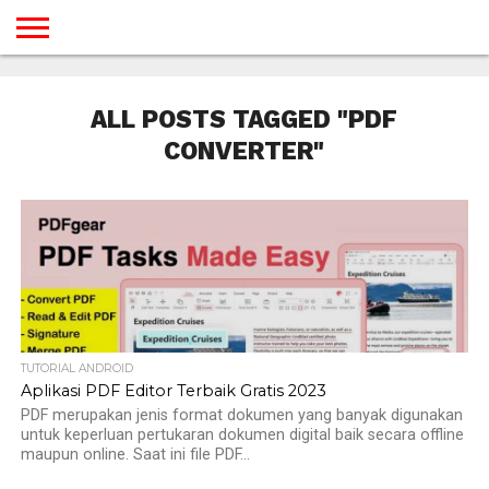
BERANDA
TUTORIAL
TUTORIAL
TUTORIAL
TUTORIAL
TUTORIAL
TUTORIAL
TUTORIAL
TUTORIAL
TUTORIAL
TUTORIAL
TUTORIAL
TUTORIAL
TUTORIAL
TUTORIAL
TUTORIAL
GAMES
DESAIN
ANDROID
IOS
YOUTUBE
INTERNET
WINDOWS
LINUX
MACINTOSH
MESSENGER
BLOGSPOT
WORDPRESS
PEMROGRAMAN
SEO
WEB
ALL POSTS TAGGED "PDF
SERVER
CONVERTER"
TUTORIAL ANDROID
Aplikasi PDF Editor Terbaik Gratis 2023
PDF merupakan jenis format dokumen yang banyak digunakan
untuk keperluan pertukaran dokumen digital baik secara offline
maupun online. Saat ini file PDF...