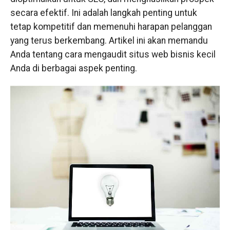
secara efektif. Ini adalah langkah penting untuk
tetap kompetitif dan memenuhi harapan pelanggan
yang terus berkembang. Artikel ini akan memandu
Anda tentang cara mengaudit situs web bisnis kecil
Anda di berbagai aspek penting.