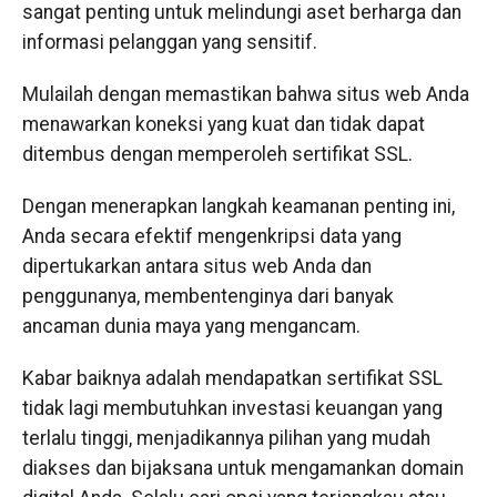
sangat penting untuk melindungi aset berharga dan
informasi pelanggan yang sensitif.
Mulailah dengan memastikan bahwa situs web Anda
menawarkan koneksi yang kuat dan tidak dapat
ditembus dengan memperoleh sertifikat SSL.
Dengan menerapkan langkah keamanan penting ini,
Anda secara efektif mengenkripsi data yang
dipertukarkan antara situs web Anda dan
penggunanya, membentenginya dari banyak
ancaman dunia maya yang mengancam.
Kabar baiknya adalah mendapatkan sertifikat SSL
tidak lagi membutuhkan investasi keuangan yang
terlalu tinggi, menjadikannya pilihan yang mudah
diakses dan bijaksana untuk mengamankan domain