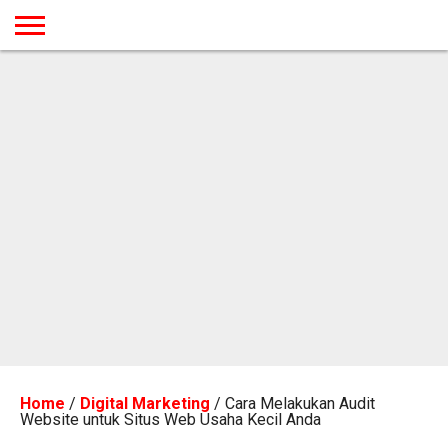
BERANDA
TUTORIAL
TUTORIAL
TUTORIAL
TUTORIAL
TUTORIAL
TUTORIAL
TUTORIAL
TUTORIAL
TUTORIAL
TUTORIAL
TUTORIAL
TUTORIAL
TUTORIAL
TUTORIAL
TUTORIAL
GAMES
DESAIN
ANDROID
IOS
YOUTUBE
INTERNET
WINDOWS
LINUX
MACINTOSH
MESSENGER
BLOGSPOT
WORDPRESS
PEMROGRAMAN
SEO
WEB
SERVER
Home
/
Digital Marketing
/
Cara Melakukan Audit
Website untuk Situs Web Usaha Kecil Anda