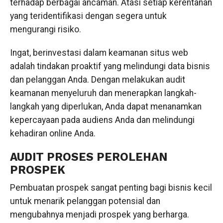
terhadap berbagai ancaman. Atasi setiap kerentanan
yang teridentifikasi dengan segera untuk
mengurangi risiko.
Ingat, berinvestasi dalam keamanan situs web
adalah tindakan proaktif yang melindungi data bisnis
dan pelanggan Anda. Dengan melakukan audit
keamanan menyeluruh dan menerapkan langkah-
langkah yang diperlukan, Anda dapat menanamkan
kepercayaan pada audiens Anda dan melindungi
kehadiran online Anda.
AUDIT PROSES PEROLEHAN
PROSPEK
Pembuatan prospek sangat penting bagi bisnis kecil
untuk menarik pelanggan potensial dan
mengubahnya menjadi prospek yang berharga.