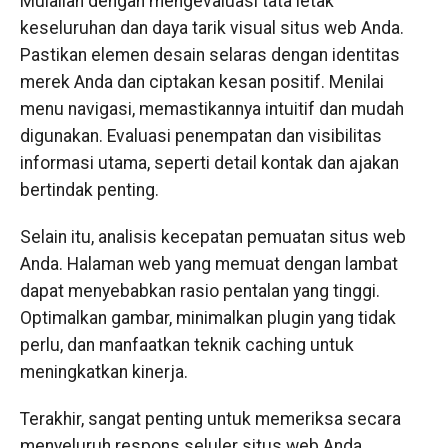
Mulailah dengan mengevaluasi tata letak
keseluruhan dan daya tarik visual situs web Anda.
Pastikan elemen desain selaras dengan identitas
merek Anda dan ciptakan kesan positif. Menilai
menu navigasi, memastikannya intuitif dan mudah
digunakan. Evaluasi penempatan dan visibilitas
informasi utama, seperti detail kontak dan ajakan
bertindak penting.
Selain itu, analisis kecepatan pemuatan situs web
Anda. Halaman web yang memuat dengan lambat
dapat menyebabkan rasio pentalan yang tinggi.
Optimalkan gambar, minimalkan plugin yang tidak
perlu, dan manfaatkan teknik caching untuk
meningkatkan kinerja.
Terakhir, sangat penting untuk memeriksa secara
menyeluruh respons seluler situs web Anda.