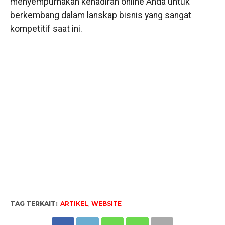
menyempurnakan kehadiran online Anda untuk
berkembang dalam lanskap bisnis yang sangat
kompetitif saat ini.
TAG TERKAIT:
ARTIKEL
,
WEBSITE