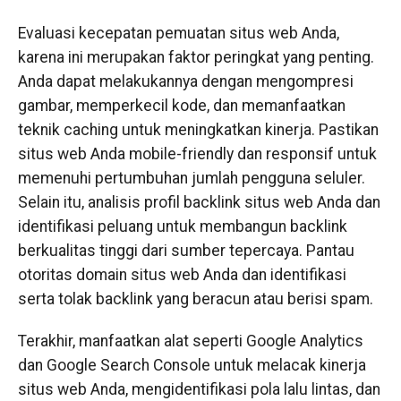
Evaluasi kecepatan pemuatan situs web Anda,
karena ini merupakan faktor peringkat yang penting.
Anda dapat melakukannya dengan mengompresi
gambar, memperkecil kode, dan memanfaatkan
teknik caching untuk meningkatkan kinerja. Pastikan
situs web Anda mobile-friendly dan responsif untuk
memenuhi pertumbuhan jumlah pengguna seluler.
Selain itu, analisis profil backlink situs web Anda dan
identifikasi peluang untuk membangun backlink
berkualitas tinggi dari sumber tepercaya. Pantau
otoritas domain situs web Anda dan identifikasi
serta tolak backlink yang beracun atau berisi spam.
Terakhir, manfaatkan alat seperti Google Analytics
dan Google Search Console untuk melacak kinerja
situs web Anda, mengidentifikasi pola lalu lintas, dan