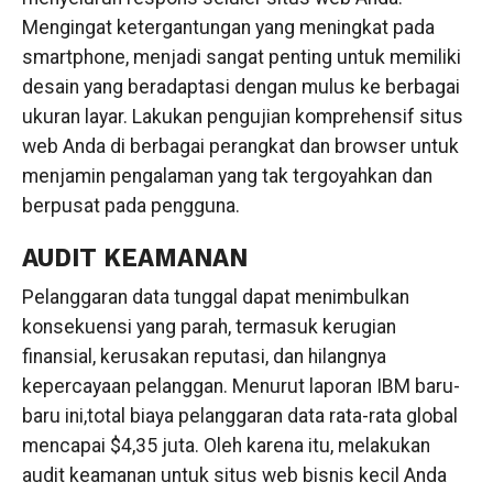
Mengingat ketergantungan yang meningkat pada
smartphone, menjadi sangat penting untuk memiliki
desain yang beradaptasi dengan mulus ke berbagai
ukuran layar. Lakukan pengujian komprehensif situs
web Anda di berbagai perangkat dan browser untuk
menjamin pengalaman yang tak tergoyahkan dan
berpusat pada pengguna.
AUDIT KEAMANAN
Pelanggaran data tunggal dapat menimbulkan
konsekuensi yang parah, termasuk kerugian
finansial, kerusakan reputasi, dan hilangnya
kepercayaan pelanggan. Menurut laporan IBM baru-
baru ini,total biaya pelanggaran data rata-rata global
mencapai $4,35 juta. Oleh karena itu, melakukan
audit keamanan untuk situs web bisnis kecil Anda