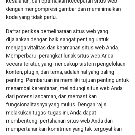
kesalahan, dan optimalkan kecepatan situs web
dengan mengompresi gambar dan meminimalkan
kode yang tidak perlu.
Daftar periksa pemeliharaan situs web yang
dijalankan dengan baik sangat penting untuk
menjaga vitalitas dan keamanan situs web Anda.
Memperbarui perangkat lunak situs web Anda
secara teratur, yang mencakup sistem pengelolaan
konten, plugin, dan tema, adalah hal yang paling
penting. Pembaruan ini memiliki tujuan penting untuk
menambal kerentanan, melindungi situs web Anda
dari potensi ancaman, dan memastikan
fungsionalitasnya yang mulus. Dengan rajin
melakukan tugas-tugas ini, Anda dapat
membentengi pertahanan situs web Anda dan
mempertahankan komitmen yang tak tergoyahkan