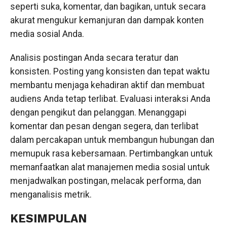
seperti suka, komentar, dan bagikan, untuk secara
akurat mengukur kemanjuran dan dampak konten
media sosial Anda.
Analisis postingan Anda secara teratur dan
konsisten. Posting yang konsisten dan tepat waktu
membantu menjaga kehadiran aktif dan membuat
audiens Anda tetap terlibat. Evaluasi interaksi Anda
dengan pengikut dan pelanggan. Menanggapi
komentar dan pesan dengan segera, dan terlibat
dalam percakapan untuk membangun hubungan dan
memupuk rasa kebersamaan. Pertimbangkan untuk
memanfaatkan alat manajemen media sosial untuk
menjadwalkan postingan, melacak performa, dan
menganalisis metrik.
KESIMPULAN