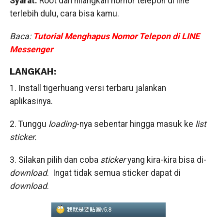
Syarat:
Root dan hilangkan nomor telepon di line
terlebih dulu, cara bisa kamu.
Baca:
Tutorial Menghapus Nomor Telepon di LINE
Messenger
LANGKAH:
1. Install
tigerhuang versi terbaru
jalankan
aplikasinya.
2. Tunggu
loading
-nya sebentar hingga masuk ke
list
sticker.
3. Silakan pilih dan coba
sticker
yang kira-kira bisa di-
download
. Ingat tidak semua sticker dapat di
download
.