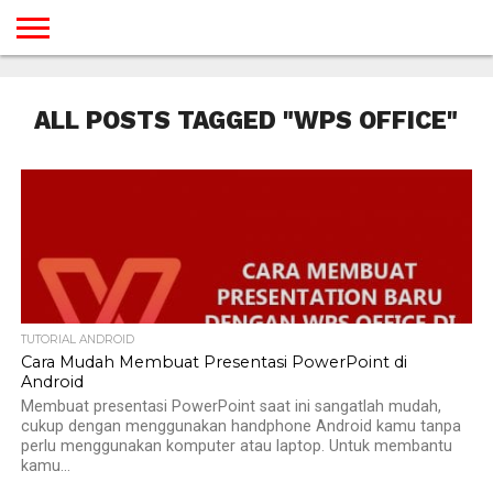
BERANDA
TUTORIAL
TUTORIAL
TUTORIAL
TUTORIAL
TUTORIAL
TUTORIAL
TUTORIAL
TUTORIAL
TUTORIAL
TUTORIAL
TUTORIAL
TUTORIAL
TUTORIAL
TUTORIAL
TUTORIAL
GAMES
DESAIN
ANDROID
IOS
YOUTUBE
INTERNET
WINDOWS
LINUX
MACINTOSH
MESSENGER
BLOGSPOT
WORDPRESS
PEMROGRAMAN
SEO
WEB
ALL POSTS TAGGED "WPS OFFICE"
SERVER
TUTORIAL ANDROID
Cara Mudah Membuat Presentasi PowerPoint di
Android
Membuat presentasi PowerPoint saat ini sangatlah mudah,
cukup dengan menggunakan handphone Android kamu tanpa
perlu menggunakan komputer atau laptop. Untuk membantu
kamu...