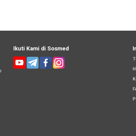
Ikuti Kami di Sosmed
I
T
H
p
K
-
F
P