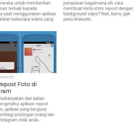
 mereka untuk memberikan
penasaran bagaimana sih cara
man terbaik kepada
membuat insta story repost dengan
a saat menggunakan aplikasi
background video? Nah, kamu gak
Bahkan beberapa waktu yang
perlu khawatir...
 ANDROID
Repost Foto di
gram
kebanyakan dari kalian
ngetahui aplikasi repost
m, aplikasi yang berguna
mbagi postingan orang lain
nstagram milik anda...