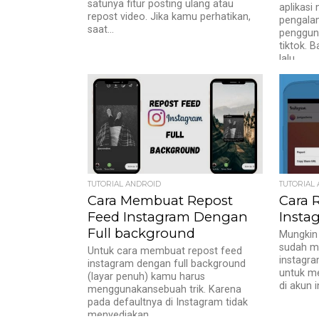
satunya fitur posting ulang atau
aplikasi
repost video. Jika kamu perhatikan,
pengala
saat...
penggun
tiktok. 
lalu,...
TUTORIAL ANDROID
TUTORIAL
Cara Membuat Repost
Cara 
Feed Instagram Dengan
Insta
Full background
Mungkin 
sudah me
Untuk cara membuat repost feed
instagra
instagram dengan full background
untuk me
(layar penuh) kamu harus
di akun i
menggunakansebuah trik. Karena
pada defaultnya di Instagram tidak
menyediakan...