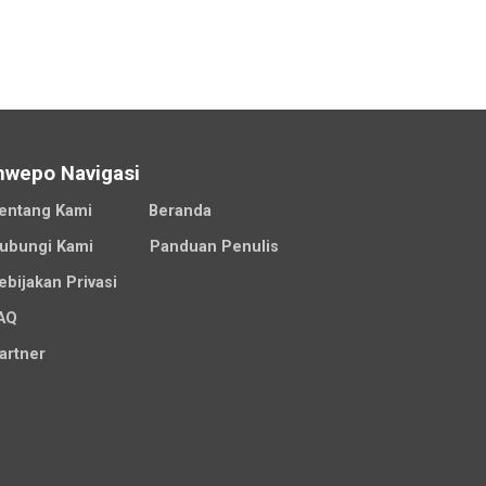
nwepo Navigasi
entang Kami
Beranda
ubungi Kami
Panduan Penulis
ebijakan Privasi
AQ
artner