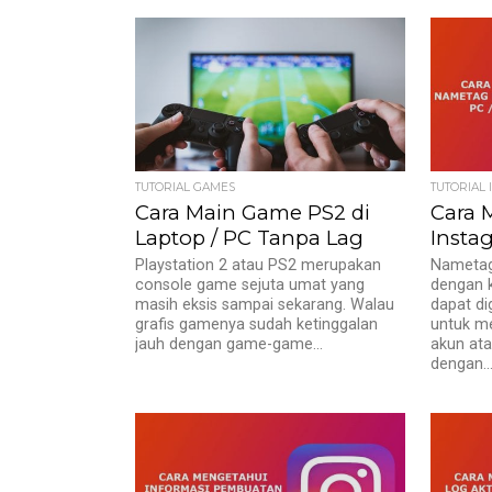
Reality 
memiliki.
TUTORIAL GAMES
TUTORIAL 
Cara Main Game PS2 di
Cara
Laptop / PC Tanpa Lag
Insta
Playstation 2 atau PS2 merupakan
Nametag 
console game sejuta umat yang
dengan k
masih eksis sampai sekarang. Walau
dapat di
grafis gamenya sudah ketinggalan
untuk m
jauh dengan game-game...
akun ata
dengan..