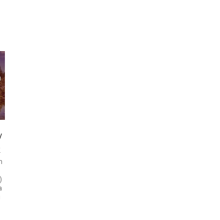
/
k
h
)
a
u