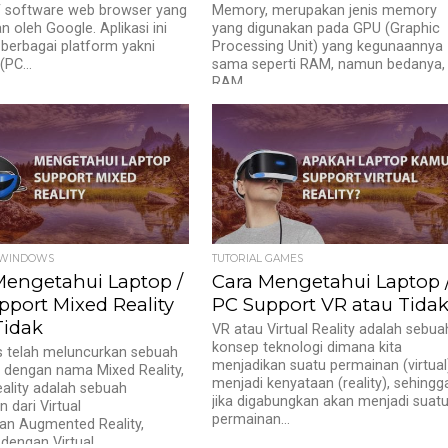
 / software web browser yang
Memory, merupakan jenis memory
n oleh Google. Aplikasi ini
yang digunakan pada GPU (Graphic
 berbagai platform yakni
Processing Unit) yang kegunaannya
(PC...
sama seperti RAM, namun bedanya,
RAM...
 WINDOWS
TUTORIAL GAMES
Mengetahui Laptop /
Cara Mengetahui Laptop 
pport Mixed Reality
PC Support VR atau Tida
Tidak
VR atau Virtual Reality adalah sebua
konsep teknologi dimana kita
 telah meluncurkan sebuah
menjadikan suatu permainan (virtual
 dengan nama Mixed Reality,
menjadi kenyataan (reality), sehingg
ality adalah sebuah
jika digabungkan akan menjadi suat
 dari Virtual
permainan...
dan Augmented Reality,
dengan Virtual