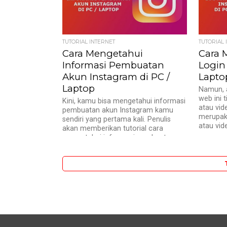
TUTORIAL INTERNET
TUTORIAL 
Cara Mengetahui
Cara 
Informasi Pembuatan
Login
Akun Instagram di PC /
Lapto
Laptop
Namun, a
web ini 
Kini, kamu bisa mengetahui informasi
atau vid
pembuatan akun Instagram kamu
merupaka
sendiri yang pertama kali. Penulis
atau vid
akan memberikan tutorial cara
mengetahui informasi pembuatan
akun...