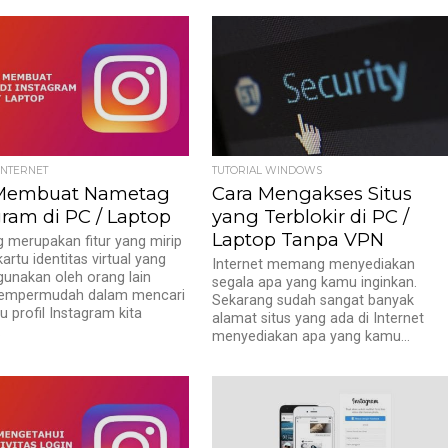
dimana Mixed Reality
..
INTERNET
TUTORIAL WINDOWS
 Membuat Nametag
Cara Mengakses Situs
gram di PC / Laptop
yang Terblokir di PC /
Laptop Tanpa VPN
merupakan fitur yang mirip
artu identitas virtual yang
Internet memang menyediakan
gunakan oleh orang lain
segala apa yang kamu inginkan.
empermudah dalam mencari
Sekarang sudah sangat banyak
u profil Instagram kita
alamat situs yang ada di Internet
.
menyediakan apa yang kamu...