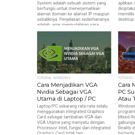
System adalah sebuah sistem yang
aplikasi
berfungsi untuk menerjemahkan
diciptaka
alamat domain ke alamat IP maupun
memiliki
sebaliknya. Penjelasan sederhananya
desktop 
adalah, agar memudahkan para...
TUTORIAL WINDOWS
TUTORIAL
Cara Menjadikan VGA
Cara 
Nvidia Sebagai VGA
PC Su
Utama di Laptop / PC
Atau 
Laptop/PC sekarang rata-rata selalu
Windows
menggunakan integrated Graphics
program
Card sebagai tambahan VGA dari
Mixed Re
VGA Utama yang menyatu dengan
gabungan
Processor Intel, fungsi dari integrated
Reality 
Graphics Card tidak lain...
berbeda 