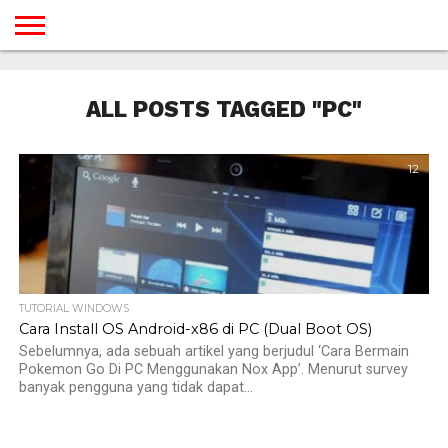
BERANDA
TUTORIAL
TUTORIAL
TUTORIAL
TUTORIAL
TUTORIAL
TUTORIAL
TUTORIAL
TUTORIAL
TUTORIAL
TUTORIAL
TUTORIAL
TUTORIAL
TUTORIAL
TUTORIAL
TUTORIAL
GAMES
DESAIN
ANDROID
IOS
YOUTUBE
INTERNET
WINDOWS
LINUX
MACINTOSH
MESSENGER
BLOGSPOT
WORDPRESS
PEMROGRAMAN
SEO
WEB
ALL POSTS TAGGED "PC"
SERVER
12
TUTORIAL WINDOWS
Cara Install OS Android-x86 di PC (Dual Boot OS)
Sebelumnya, ada sebuah artikel yang berjudul ‘Cara Bermain
Pokemon Go Di PC Menggunakan Nox App’. Menurut survey
banyak pengguna yang tidak dapat...