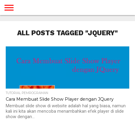
BERANDA
TUTORIAL
TUTORIAL
TUTORIAL
TUTORIAL
TUTORIAL
TUTORIAL
TUTORIAL
TUTORIAL
TUTORIAL
TUTORIAL
TUTORIAL
TUTORIAL
TUTORIAL
TUTORIAL
TUTORIAL
GAMES
DESAIN
ANDROID
IOS
YOUTUBE
INTERNET
WINDOWS
LINUX
MACINTOSH
MESSENGER
BLOGSPOT
WORDPRESS
PEMROGRAMAN
SEO
WEB
ALL POSTS TAGGED "JQUERY"
SERVER
TUTORIAL PEMROGRAMAN
Cara Membuat Slide Show Player dengan JQuery
Membuat slide show di website adalah hal yang biasa, namun
kali ini kita akan mencoba menambahkan efek player di slide
show dengan...