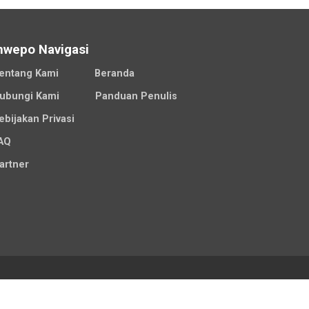
nwepo Navigasi
entang Kami
Beranda
ubungi Kami
Panduan Penulis
ebijakan Privasi
AQ
artner