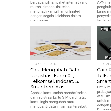
berbagai pilihan paket internet yang
APN mer
murah, dimana kini telah
penghub
menghadirkan pilihan unlimited
kamu mil
dengan segala kelebihan dalam
penyedia
mengakses...
terdapat
TUTORIAL ANDROID
TUTORIAL
Cara Mengubah Data
Cara R
Registrasi Kartu XL,
Telkom
Telkomsel, Indosat, 3,
Smartf
Smartfren, Axis
Untuk me
prabayar
Apabila kamu sudah mendaftarkan
atau sma
dan registrasi kartu SIM card, tetapi
untuk me
kamu ingin mengubah atau
dengan p
mengganti data informasi tersebut,
Komunika
ternyata setiap provider