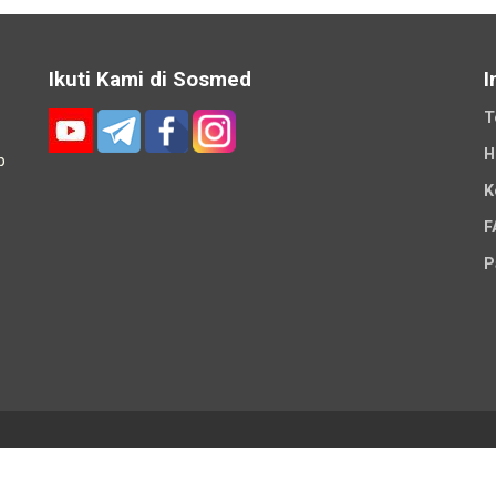
Ikuti Kami di Sosmed
I
T
H
p
K
-
F
P