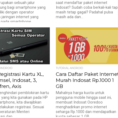
upakan sebuah jalur
saat mendaftar paket internet
ung bagi smartphone yang
Indosat? Sudah coba berkali-kali tap
iki dengan operator
masih tetap gagal? Padahal pulsa
 jaringan internet yang
masih ada dan...
 pada smartphone...
 ANDROID
TUTORIAL ANDROID
egistrasi Kartu XL,
Cara Daftar Paket Interne
sel, Indosat, 3,
Murah Indosat Rp.1000 1
ren, Axis
GB
nghindari pemblokiran kartu
Mahalnya harga kuota untuk
 yang kita gunakan pada HP
pengguna mobile hingga saat ini,
rtphone, kita diwajibkan
membuat Indosat Ooredoo
lakukan registrasi. Sesuai
menghadirkan promo internet
eraturan Menteri
seharga Rp.1000 dan mendapatkan
si dan...
kuota sebesar 1 GB...