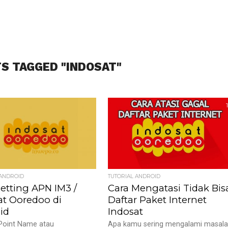
TS TAGGED "INDOSAT"
1
 ANDROID
TUTORIAL ANDROID
Setting APN IM3 /
Cara Mengatasi Tidak Bis
at Ooredoo di
Daftar Paket Internet
id
Indosat
Point Name atau
Apa kamu sering mengalami masal