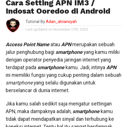
Cara Setting APN IM3 /
Indosat Ooredoo di Android
Tutorial By
Adan_alviansyah
Last updated on November 27th, 2020
Access Point Name
atau
APN
merupakan sebuah
jalur penghubung bagi
s
martphone
yang kamu miliki
dengan operator penyedia jaringan internet yang
terdapat pada
smartphone
kamu. Jadi, intinya
APN
ini memiliki fungsi yang cukup penting dalam sebuah
smartphone
yang selalu digunakan untuk
berselancar di dunia internet.
Jika kamu salah sedikit saja mengatur settingan
APN, maka dampaknya adalah,
smartphone
kamu
tidak dapat mendapatkan sinyal dan terhubung ke
koneksi internet. Tentu hal itu sangat berdampak