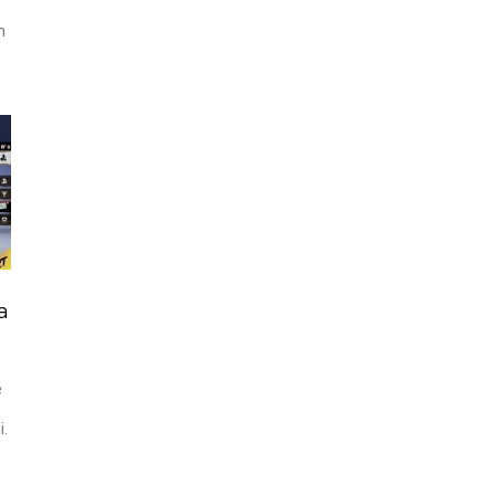
h
a
e
i.