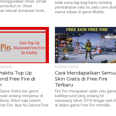
 menggunakan cheat. Simak
tidak asing lagi bagi kamu tentang
ya berikut ini. Cheat
pembahasan satu ini, yaitu cara uba
an sebuah kumpulan kode...
warna tulisan di game Mobile...
7
 ANDROID
TUTORIAL GAMES
Praktis Top Up
Cara Mendapatkan Semu
nd Free Fire di
Skin Gratis di Free Fire
n
Terbaru
, Game Online ber-genre
Fire Fire merupakan salah satu gam
oyale sedang menjamur di
battleground yang sedang hit
dunia. Sebut saja seperti
sepanjang tahun 2018 hingga saat in
ree Fire. Apa Itu Garena Free
di dalam game Free Fire memiliki...