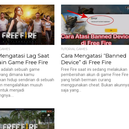
7
 GAMES
TUTORIAL GAMES
Mengatasi Lag Saat
Cara Mengatasi “Banned
in Game Free Fire
Device” di Free Fire
e adalah sebuah game
Free Fire saat ini sedang melakukan
 yang dimana kamu
pembersihan akun di game Free Fire
lkan hidup sendirian di sebuah
yang telah bermain curang
an mengalahkan musuh
menggunakan cheat. Bukan akunny
untuk menjadi
saja yang...
nya....