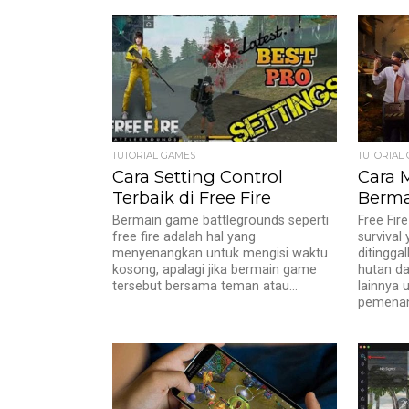
TUTORIAL GAMES
TUTORIAL
Cara Setting Control
Cara 
Terbaik di Free Fire
Berma
Bermain game battlegrounds seperti
Free Fir
free fire adalah hal yang
survival
menyenangkan untuk mengisi waktu
ditingga
kosong, apalagi jika bermain game
hutan d
tersebut bersama teman atau...
lainnya 
pemenang