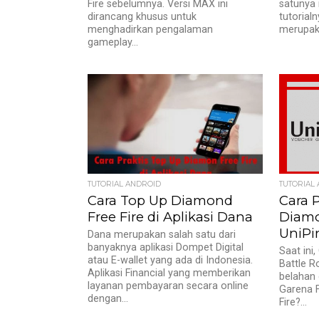
Fire sebelumnya. Versi MAX ini
satunya
dirancang khusus untuk
tutorialn
menghadirkan pengalaman
merupak
gameplay...
TUTORIAL ANDROID
TUTORIAL
Cara Top Up Diamond
Cara 
Free Fire di Aplikasi Dana
Diamo
UniPi
Dana merupakan salah satu dari
banyaknya aplikasi Dompet Digital
Saat ini
atau E-wallet yang ada di Indonesia.
Battle R
Aplikasi Financial yang memberikan
belahan 
layanan pembayaran secara online
Garena F
dengan...
Fire?...