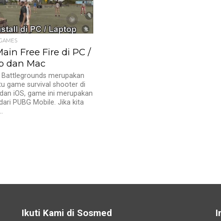
 GAMES
ain Free Fire di PC /
p dan Mac
e Battlegrounds merupakan
tu game survival shooter di
dan iOS, game ini merupakan
dari PUBG Mobile. Jika kita
.
Ikuti Kami di Sosmed
I