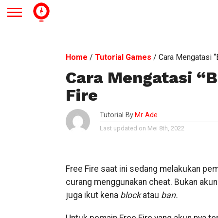
Home
/
Tutorial Games
/
Cara Mengatasi “
Cara Mengatasi “B
Fire
Tutorial By
Mr Ade
Last updated on Mei 8th, 2022
Free Fire saat ini sedang melakukan pe
curang menggunakan cheat. Bukan akunn
juga ikut kena
block
atau
ban.