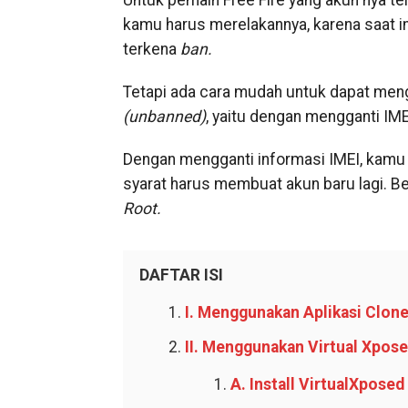
Untuk pemain Free Fire yang akun nya t
kamu harus merelakannya, karena saat i
terkena
ban.
Tetapi ada cara mudah untuk dapat me
(unbanned)
, yaitu dengan mengganti IM
Dengan mengganti informasi IMEI, kamu
syarat harus membuat akun baru lagi. Be
Root.
DAFTAR ISI
I. Menggunakan Aplikasi Clon
II. Menggunakan Virtual Xpos
A. Install VirtualXposed