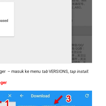
anager – masuk ke menu
tab
VERSIONS,
tap install.
nger