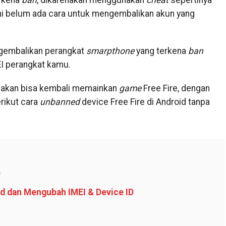
erkena
ban
, dikarenakan menggunakan
cheat
sepertinya
ni belum ada cara untuk mengembalikan akun yang
ngembalikan perangkat
smarpthone
yang terkena
ban
EI perangkat kamu.
 akan bisa kembali memainkan
game
Free Fire, dengan
rikut cara
unbanned
device Free Fire di Android tanpa
e
ed dan Mengubah IMEI & Device ID