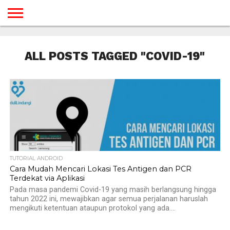
BERANDA
TUTORIAL
TUTORIAL
TUTORIAL
TUTORIAL
TUTORIAL
TUTORIAL
TUTORIAL
TUTORIAL
TUTORIAL
TUTORIAL
TUTORIAL
TUTORIAL
TUTORIAL
TUTORIAL
TUTORIAL
GAMES
DESAIN
ANDROID
IOS
YOUTUBE
INTERNET
WINDOWS
LINUX
MACINTOSH
MESSENGER
BLOGSPOT
WORDPRESS
PEMROGRAMAN
SEO
WEB
ALL POSTS TAGGED "COVID-19"
SERVER
TUTORIAL ANDROID
Cara Mudah Mencari Lokasi Tes Antigen dan PCR
Terdekat via Aplikasi
Pada masa pandemi Covid-19 yang masih berlangsung hingga
tahun 2022 ini, mewajibkan agar semua perjalanan haruslah
mengikuti ketentuan ataupun protokol yang ada....