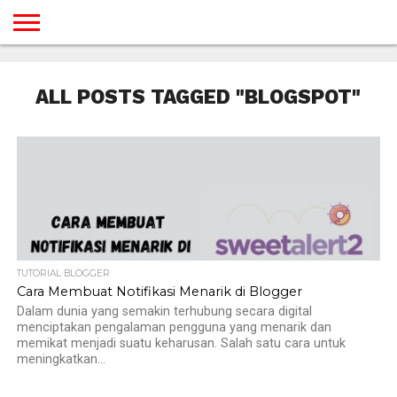
BERANDA
TUTORIAL
TUTORIAL
TUTORIAL
TUTORIAL
TUTORIAL
TUTORIAL
TUTORIAL
TUTORIAL
TUTORIAL
TUTORIAL
TUTORIAL
TUTORIAL
TUTORIAL
TUTORIAL
TUTORIAL
GAMES
DESAIN
ANDROID
IOS
YOUTUBE
INTERNET
WINDOWS
LINUX
MACINTOSH
MESSENGER
BLOGSPOT
WORDPRESS
PEMROGRAMAN
SEO
WEB
ALL POSTS TAGGED "BLOGSPOT"
SERVER
TUTORIAL BLOGGER
Cara Membuat Notifikasi Menarik di Blogger
Dalam dunia yang semakin terhubung secara digital
menciptakan pengalaman pengguna yang menarik dan
memikat menjadi suatu keharusan. Salah satu cara untuk
meningkatkan...